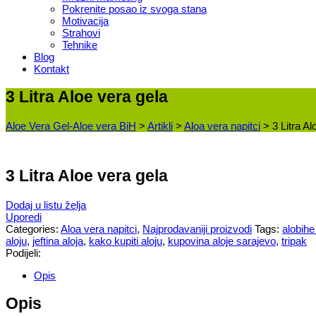
Pokrenite posao iz svoga stana
Motivacija
Strahovi
Tehnike
Blog
Kontakt
3 Litra Aloe vera gela
Aloe Vera Gel-Aloe vera BiH
>
Artikli
>
Aloa vera napitci
>
3 Litra Al
3 Litra Aloe vera gela
Dodaj u listu želja
Uporedi
Categories:
Aloa vera napitci
,
Najprodavaniji proizvodi
Tags:
alobihe
aloju
,
jeftina aloja
,
kako kupiti aloju
,
kupovina aloje sarajevo
,
tripak
Podijeli:
Opis
Opis