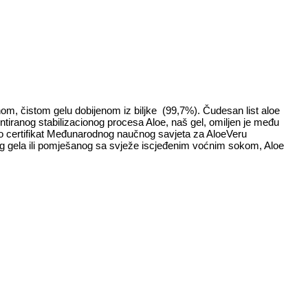
rodnom, čistom gelu dobijenom iz biljke (99,7%). Čudesan list aloe
entiranog stabilizacionog procesa Aloe, naš gel, omiljen je među
 dobio certifikat Međunarodnog naučnog savjeta za AloeVeru
tog gela ili pomješanog sa svježe iscjeđenim voćnim sokom, Aloe