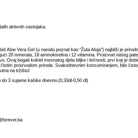
talih aktivnih sastojaka.
e. Naš Aloe Vera Gel (u narodu poznat kao “Žuta Aloja”) najbliži je pri
čujući 20 minerala, 18 aminokiselina i 12 vitamina. Proizvod našeg pat
nivo. Ovaj bogati koktel mesnatog djela biljke i tečnosti, prvi koji je
im i čistim proizvodom prirode. Svakodnevnim konzumiranjem, bilo čis
utna na tržištu!
do 3 supene kašike dnevno.(0,33dl-0,50 dl)
o@forever.ba