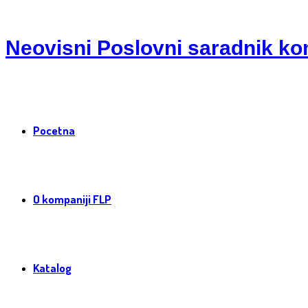
Neovisni Poslovni saradnik ko
Pocetna
O kompaniji FLP
Katalog