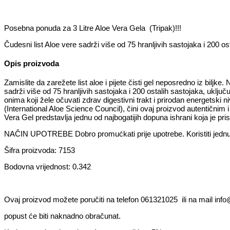
Posebna ponuda za 3 Litre Aloe Vera Gela (Tripak)!!!
Čudesni list Aloe vere sadrži više od 75 hranljivih sastojaka i 200 os
Opis proizvoda
Zamislite da zarežete list aloe i pijete čisti gel neposredno iz biljk
sadrži više od 75 hranljivih sastojaka i 200 ostalih sastojaka, uklju
onima koji žele očuvati zdrav digestivni trakt i prirodan energetski 
(International Aloe Science Council), čini ovaj proizvod autentičn
Vera Gel predstavlja jednu od najbogatijih dopuna ishrani koja je pris
NAČIN UPOTREBE Dobro promućkati prije upotrebe. Koristiti jednu 
Šifra proizvoda: 7153
Bodovna vrijednost: 0.342
Ovaj proizvod možete poručiti na telefon 061321025 ili na mail inf
popust će biti naknadno obračunat.