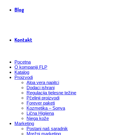
Blog
Kontakt
Pocetna
O kompaniji FLP
Katalog
Proizvodi
Aloa vera napitci
Dodaci ishrani
Regulacija tjelesne težine
Pčelinji proizvodi
Forever paketi
Kozmetika – Sonya
Lična Higijena
Njega kože
Marketing
Postani naš saradnik
Mrežni marketing