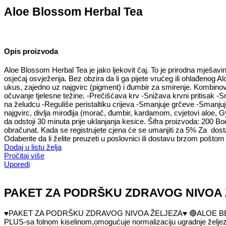
Aloe Blossom Herbal Tea
Opis proizvoda
Aloe Blossom Herbal Tea je jako ljekovit čaj. To je prirodna mješa
osjećaj osvježenja. Bez obzira da li ga pijete vrućeg ili ohlađenog
ukus, zajedno uz najgvirc (pigment) i đumbir za smirenje. Kombinov
očuvanje tjelesne težine. -Prečišćava krv -Snižava krvni pritisak -
na želudcu -Reguliše peristaltiku crijeva -Smanjuje grčeve -Smanju
najgvirc, divlja mirođija (morač, đumbir, kardamom, cvjetovi aloe,
da odstoji 30 minuta prije uklanjanja kesice. Šifra proizvoda: 200 
obračunat. Kada se registrujete cjena će se umanjiti za 5% Za dost
Odaberite da li želite preuzeti u poslovnici ili dostavu brzom pošt
Dodaj u listu želja
Pročitaj više
Uporedi
PAKET ZA PODRŠKU ZDRAVOG NIVOA
♥️
PAKET ZA PODRŠKU ZDRAVOG NIVOA ŽELJEZA
♥️
🔴
ALOE BER
PLUS-sa folnom kiselinom,omogućuje normalizaciju ugradnje želj