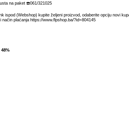
usta na paket
☎️
061/321025
nk ispod (Webshop) kupite željeni proizvod, odaberite opciju novi kup
om i način plaćanja https://www.flpshop.ba/?id=804145
 48%