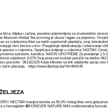
vina lišća, biljaka i začina, posebno pripremljena sa izvanrednim uk
 Aloe Blossom Herbal Tea izvrsnog je ukusa i lagan za pripremu. Osvje
an sa cvjetovima Aloe sa naših sopstvenih plantaža, ovaj niskokalor
Smanjuje nivo šećera u krvi -Pospješuje detoksikaciju i izbacivanje v
je gasove u crijevima -Sprječava truljenje u crijevima SASTAV: Cimet,
 Gymnema sylvestre, kamilica. NAČIN UPOTREBE Za pravljenje 1,5-2 lit
Bodovna vrijednost: 0.079 Ovaj proizvod možete poručiti na telefon 061
avu pozovite: 061321025 Kada kliknete na link odaberite opciju novi 
om i način plaćanja. https://www.flpshop.ba/?id=804145
 ŽELJEZA
RY NECTAR-hranjiva bomba sa 90,3% čistog Aloe vera gela,brusnice
eza u hemoglobin
🔴
FOREVER NATURE MIN-multimineralna formula na 