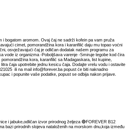
usom i bogatom aromom. Ovaj čaj ne sadrži kofein pa vam pruža
žavajući cimet, pomorandžina kora i karanfilić daju mu topao voćni
ični, osvježavajući čaj je odličan dodatak našem programu za
iška vode iz organizma -Poboljšava varenje -Smiruje tegobe kod čira
 pomorandžina kora, karanfilić sa Madagaskara, list kupine,
ra čaja upotrebite jednu kesicu čaja. Dodajte vrelu vodu i ostavite
321025 ili na mail info@forever.ba popust će biti naknadno
kupac i popunite vaše podatke, popust se odbija nakon prijave.
 i jabuke,odličan izvor prirodnog željeza
🔴
FOREVER B12
bazi prirodnih slojeva nataloženih na morskom dnu,koja između