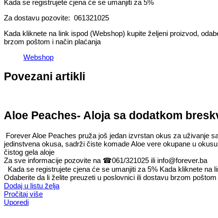
Kada se registrujete cjena će se umanjiti za 5%
Za dostavu pozovite: 061321025
Kada kliknete na link ispod (Webshop) kupite željeni proizvod, odaber
brzom poštom i način plaćanja
Webshop
Povezani artikli
Aloe Peaches- Aloja sa dodatkom bresk
Forever Aloe Peaches pruža još jedan izvrstan okus za uživanje sa
jedinstvena okusa, sadrži čiste komade Aloe vere okupane u okusu z
čistog gela aloje
Za sve informacije pozovite na
☎
061/321025 ili info@forever.ba
Kada se registrujete cjena će se umanjiti za 5% Kada kliknete na li
Odaberite da li želite preuzeti u poslovnici ili dostavu brzom poš
Dodaj u listu želja
Pročitaj više
Uporedi