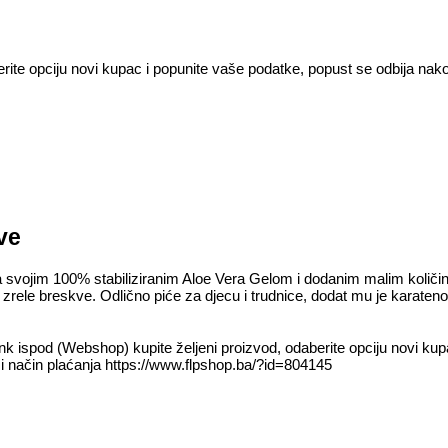
ite opciju novi kupac i popunite vaše podatke, popust se odbija nakon p
ve
 svojim 100% stabiliziranim Aloe Vera Gelom i dodanim malim količin
rele breskve. Odlično piće za djecu i trudnice, dodat mu je karateno
nk ispod (Webshop) kupite željeni proizvod, odaberite opciju novi kup
tom i način plaćanja https://www.flpshop.ba/?id=804145