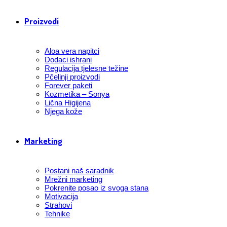
Proizvodi
Aloa vera napitci
Dodaci ishrani
Regulacija tjelesne težine
Pčelinji proizvodi
Forever paketi
Kozmetika – Sonya
Lična Higijena
Njega kože
Marketing
Postani naš saradnik
Mrežni marketing
Pokrenite posao iz svoga stana
Motivacija
Strahovi
Tehnike