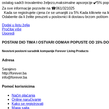
ostalog sadrži trovalentno željezo,maksimalne apsorpcije
✔️
5% pop
Za sve informacije pozovite na
☎
061/321025
Kada se registrujete cjena će se umanjiti za 5% Kada kliknete na li
Odaberite da li želite preuzeti u poslovnici ili dostavu brzom pošt
Dodaj u listu želja
Pročitaj više
Uporedi
POSTANI DIO TIMA I OSTVARI ODMAH POPUSTE OD 15% DO
Neovisni poslovni saradnik kompanije Forever Living Products
Adresa
Sarajevo
http://forever.ba
info@forever.ba
Pomoć korisnicima
Način plaćanja
Online naručivanje
Kako se registrovati
Mapa sajta