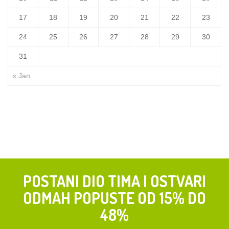
17
18
19
20
21
22
23
24
25
26
27
28
29
30
31
« Jan
POSTANI DIO TIMA I OSTVARI
ODMAH POPUSTE OD 15% DO
48%