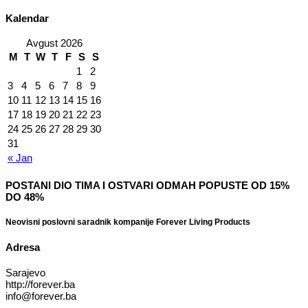
Kalendar
Avgust 2026
M
T
W
T
F
S
S
1
2
3
4
5
6
7
8
9
10
11
12
13
14
15
16
17
18
19
20
21
22
23
24
25
26
27
28
29
30
31
« Jan
POSTANI DIO TIMA I OSTVARI ODMAH POPUSTE OD 15%
DO 48%
Neovisni poslovni saradnik kompanije Forever Living Products
Adresa
Sarajevo
http://forever.ba
info@forever.ba