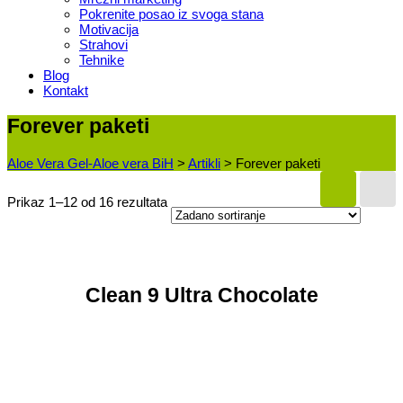
Pokrenite posao iz svoga stana
Motivacija
Strahovi
Tehnike
Blog
Kontakt
Forever paketi
Aloe Vera Gel-Aloe vera BiH
>
Artikli
>
Forever paketi
Prikaz 1–12 od 16 rezultata
Clean 9 Ultra Chocolate