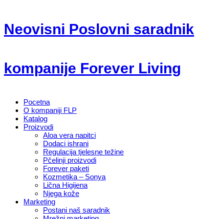
Neovisni Poslovni saradnik
kompanije Forever Living
Pocetna
O kompaniji FLP
Katalog
Proizvodi
Aloa vera napitci
Dodaci ishrani
Regulacija tjelesne težine
Pčelinji proizvodi
Forever paketi
Kozmetika – Sonya
Lična Higijena
Njega kože
Marketing
Postani naš saradnik
Mrežni marketing