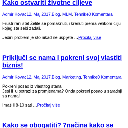
Kako ostvariti životne ciljeve
Admir Kovac
12. Maj 2017.
Blog
,
MLM
,
Tehnike
0 Komentara
Frustrirani ste! Želite se pomaknuti, i krenuti prema velikom cilju
kojeg ste sebi zadali.
Jedini problem je što nikad ne uspijete …
Pročitaj više
Priključi se nama i pokreni svoj vlastiti
biznis!
Admir Kovac
12. Maj 2017.
Blog
,
Marketing
,
Tehnike
0 Komentara
Pokreni posao iz vlastitog stana!
Jesi li u potrazi za promjenama? Onda pokreni posao u saradnji
sa nama!
Imaš li 8-10 sati …
Pročitaj više
Kako se obogatiti? 7načina kako se