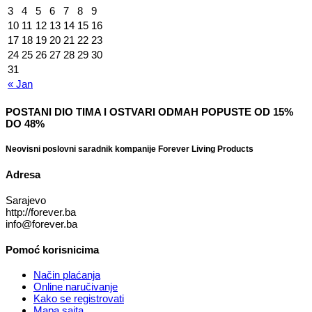
3
4
5
6
7
8
9
10
11
12
13
14
15
16
17
18
19
20
21
22
23
24
25
26
27
28
29
30
31
« Jan
POSTANI DIO TIMA I OSTVARI ODMAH POPUSTE OD 15%
DO 48%
Neovisni poslovni saradnik kompanije Forever Living Products
Adresa
Sarajevo
http://forever.ba
info@forever.ba
Pomoć korisnicima
Način plaćanja
Online naručivanje
Kako se registrovati
Mapa sajta