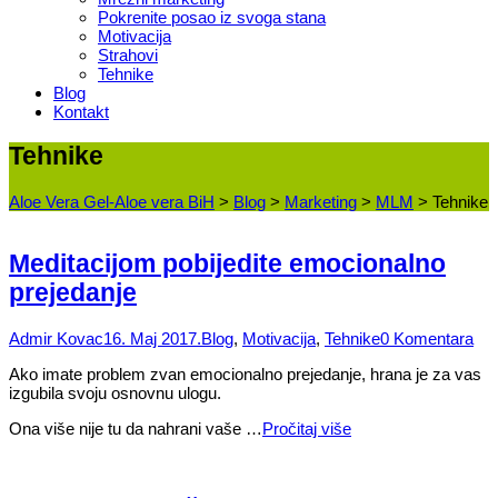
Pokrenite posao iz svoga stana
Motivacija
Strahovi
Tehnike
Blog
Kontakt
Tehnike
Aloe Vera Gel-Aloe vera BiH
>
Blog
>
Marketing
>
MLM
>
Tehnike
Meditacijom pobijedite emocionalno
prejedanje
Admir Kovac
16. Maj 2017.
Blog
,
Motivacija
,
Tehnike
0 Komentara
Ako imate problem zvan emocionalno prejedanje, hrana je za vas
izgubila svoju osnovnu ulogu.
Ona više nije tu da nahrani vaše …
Pročitaj više