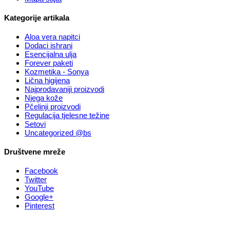
Kategorije artikala
Aloa vera napitci
Dodaci ishrani
Esencijalna ulja
Forever paketi
Kozmetika - Sonya
Lična higijena
Najprodavaniji proizvodi
Njega kože
Pčelinji proizvodi
Regulacija tjelesne težine
Setovi
Uncategorized @bs
Društvene mreže
Facebook
Twitter
YouTube
Google+
Pinterest