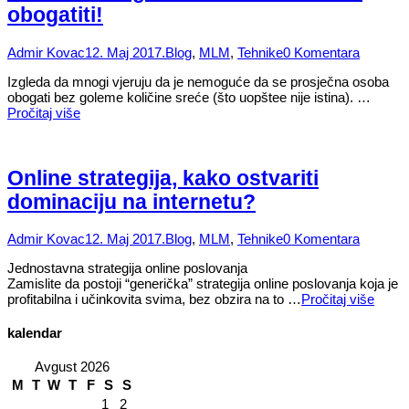
obogatiti!
Admir Kovac
12. Maj 2017.
Blog
,
MLM
,
Tehnike
0 Komentara
Izgleda da mnogi vjeruju da je nemoguće da se prosječna osoba
obogati bez goleme količine sreće (što uopštee nije istina). …
Pročitaj više
Online strategija, kako ostvariti
dominaciju na internetu?
Admir Kovac
12. Maj 2017.
Blog
,
MLM
,
Tehnike
0 Komentara
Jednostavna strategija online poslovanja
Zamislite da postoji “generička” strategija online poslovanja koja je
profitabilna i učinkovita svima, bez obzira na to …
Pročitaj više
kalendar
Avgust 2026
M
T
W
T
F
S
S
1
2