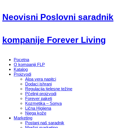
Neovisni Poslovni saradnik
kompanije Forever Living
Pocetna
O kompaniji FLP
Katalog
Proizvodi
Aloa vera napitci
Dodaci ishrani
Regulacija tjelesne težine
Pčelinji proizvodi
Forever paketi
Kozmetika – Sonya
Lična Higijena
Njega kože
Marketing
Postani naš saradnik
Mrežni marketing