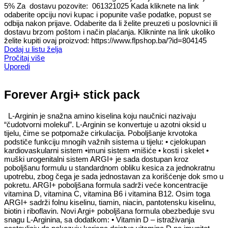
5% Za dostavu pozovite: 061321025 Kada kliknete na link
odaberite opciju novi kupac i popunite vaše podatke, popust se
odbija nakon prijave. Odaberite da li želite preuzeti u poslovnici ili
dostavu brzom poštom i način plaćanja. Klikninte na link ukoliko
želite kupiti ovaj proizvod: https://www.flpshop.ba/?id=804145
Dodaj u listu želja
Pročitaj više
Uporedi
Forever Argi+ stick pack
L-Arginin je snažna amino kiselina koju naučnici nazivaju
“čudotvorni molekul”. L-Arginin se konvertuje u azotni oksid u
tijelu, čime se potpomaže cirkulacija. Poboljšanje krvotoka
podstiče funkciju mnogih važnih sistema u tijelu: • cjelokupan
kardiovaskularni sistem •imuni sistem •mišiće • kosti i skelet •
muški urogenitalni sistem ARGI+ je sada dostupan kroz
poboljšanu formulu u standardnom obliku kesica za jednokratnu
upotrebu, zbog čega je sada jednostavan za korišćenje dok smo u
pokretu. ARGI+ poboljšana formula sadrži veće koncentracije
vitamina D, vitamina C, vitamina B6 i vitamina B12. Osim toga
ARGI+ sadrži folnu kiselinu, tiamin, niacin, pantotensku kiselinu,
biotin i riboflavin. Novi Argi+ poboljšana formula obezbeđuje svu
snagu L-Arginina, sa dodatkom: • Vitamin D – istraživanja