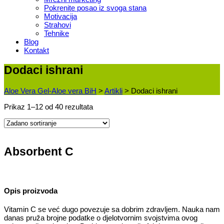
Pokrenite posao iz svoga stana
Motivacija
Strahovi
Tehnike
Blog
Kontakt
Dodaci ishrani
Aloe Vera Gel-Aloe vera BiH
>
Artikli
>
Dodaci ishrani
Prikaz 1–12 od 40 rezultata
Absorbent C
Opis proizvoda
Vitamin C se već dugo povezuje sa dobrim zdravljem. Nauka nam
danas pruža brojne podatke o djelotvornim svojstvima ovog