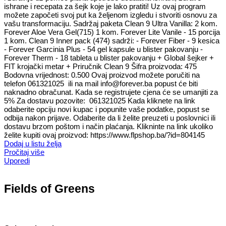
ishrane i recepata za šejk koje je lako pratiti! Uz ovaj program
možete započeti svoj put ka željenom izgledu i stvoriti osnovu za
vašu transformaciju. Sadržaj paketa Clean 9 Ultra Vanilla: 2 kom.
Forever Aloe Vera Gel(715) 1 kom. Forever Lite Vanile - 15 porcija
1 kom. Clean 9 Inner pack (474) sadrži: - Forever Fiber - 9 kesica
- Forever Garcinia Plus - 54 gel kapsule u blister pakovanju -
Forever Therm - 18 tableta u blister pakovanju + Global šejker +
FIT krojački metar + Priručnik Clean 9 Šifra proizvoda: 475
Bodovna vrijednost: 0.500 Ovaj proizvod možete poručiti na
telefon 061321025 ili na mail info@forever.ba popust će biti
naknadno obračunat. Kada se registrujete cjena će se umanjiti za
5% Za dostavu pozovite: 061321025 Kada kliknete na link
odaberite opciju novi kupac i popunite vaše podatke, popust se
odbija nakon prijave. Odaberite da li želite preuzeti u poslovnici ili
dostavu brzom poštom i način plaćanja. Klikninte na link ukoliko
želite kupiti ovaj proizvod: https://www.flpshop.ba/?id=804145
Dodaj u listu želja
Pročitaj više
Uporedi
Fields of Greens