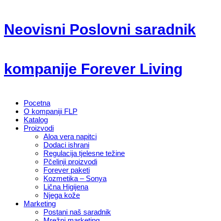
Neovisni Poslovni saradnik
kompanije Forever Living
Pocetna
O kompaniji FLP
Katalog
Proizvodi
Aloa vera napitci
Dodaci ishrani
Regulacija tjelesne težine
Pčelinji proizvodi
Forever paketi
Kozmetika – Sonya
Lična Higijena
Njega kože
Marketing
Postani naš saradnik
Mrežni marketing