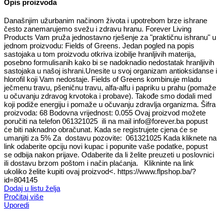
Opis proizvoda
Današnjim užurbanim načinom života i upotrebom brze ishrane
često zanemarujemo svežu i zdravu hranu. Forever Living
Products Vam pruža jednostavno rješenje za "praktičnu ishranu" u
jednom proizvodu: Fields of Greens. Jedan pogled na popis
sastojaka u tom proizvodu otkriva izobilje hranljivih materija,
posebno formulisanih kako bi se nadoknadio nedostatak hranljivih
sastojaka u našoj ishrani.Unesite u svoj organizam antioksidanse i
hlorofil koji Vam nedostaje. Fields of Greens kombinuje mladu
ječmenu travu, pšeničnu travu, alfa-alfu i papriku u prahu (pomaže
u očuvanju zdravog krvotoka i probave). Takođe smo dodali med
koji podiže energiju i pomaže u očuvanju zdravlja organizma. Šifra
proizvoda: 68 Bodovna vrijednost: 0.055 Ovaj proizvod možete
poručiti na telefon 061321025 ili na mail info@forever.ba popust
će biti naknadno obračunat. Kada se registrujete cjena će se
umanjiti za 5% Za dostavu pozovite: 061321025 Kada kliknete na
link odaberite opciju novi kupac i popunite vaše podatke, popust
se odbija nakon prijave. Odaberite da li želite preuzeti u poslovnici
ili dostavu brzom poštom i način plaćanja. Klikninte na link
ukoliko želite kupiti ovaj proizvod<. https://www.flpshop.ba/?
id=804145
Dodaj u listu želja
Pročitaj više
Uporedi