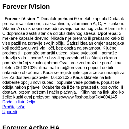
Forever iVision
Forever iVision™
Dodatak prehrani 60 mekih kapsula Dodatak
prehrani sa luteinom, zeaksantinom, vitaminima A, C, E i cinkom.
Vitamin A i cink doprinose održavanju normalnog vida. Vitamini E i
C doprinose zaštiti stanica od oksidativnog stresa.
Upotreba:
2
mekane kapsule dnevno. Nikada nije prerano ili prekasno kako bi
više pazili na zdravlje svojih očiju. Sadrži idealan omjer sastojaka
koji podržavaju vaš vid i oči, bez obzira na stvarnost. Ključne
prednosti – pomaže smanjiti utjecaj plave svjetlosti – pomaže
zdravlju vida – pomaže ubrzati oporavak od blještanja ekrana –
pomaže bržoj vizualnoj obradi Ovaj proizvod možete poručiti na
telefon 061321025 ili na mail info@forever.ba popust će biti
naknadno obračunat. Kada se registrujete cjena će se umanjiti za
5% Za dostavu pozovite: 061321025 Kada kliknete na link
odaberite opciju novi kupac i popunite vaše podatke, popust se
odbija nakon prijave. Odaberite da li želite preuzeti u poslovnici ili
dostavu brzom poštom i način plaćanja. Klikninte na link ukoliko
želite kupiti ovaj proizvod: https://www.flpshop.ba/?id=804145
Dodaj u listu želja
Pročitaj više
Uporedi
Forever Active HA