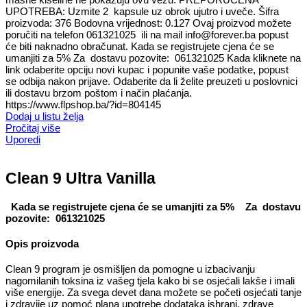
UPOTREBA: Uzmite 2 kapsule uz obrok ujutro i uveče. Šifra
proizvoda: 376 Bodovna vrijednost: 0.127 Ovaj proizvod možete
poručiti na telefon 061321025 ili na mail info@forever.ba popust
će biti naknadno obračunat. Kada se registrujete cjena će se
umanjiti za 5% Za dostavu pozovite: 061321025 Kada kliknete na
link odaberite opciju novi kupac i popunite vaše podatke, popust
se odbija nakon prijave. Odaberite da li želite preuzeti u poslovnici
ili dostavu brzom poštom i način plaćanja.
https://www.flpshop.ba/?id=804145
Dodaj u listu želja
Pročitaj više
Uporedi
Clean 9 Ultra Vanilla
Kada se registrujete cjena će se umanjiti za 5%
Za dostavu
pozovite: 061321025
Opis proizvoda
Clean 9 program je osmišljen da pomogne u izbacivanju
nagomilanih toksina iz vašeg tjela kako bi se osjećali lakše i imali
više energije. Za svega devet dana možete se početi osjećati tanje
i zdravije uz pomoć plana upotrebe dodataka ishrani, zdrave