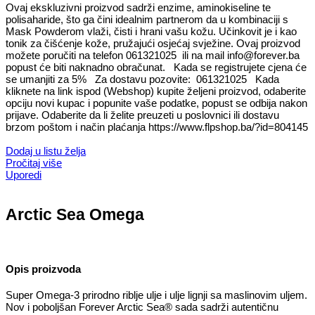
Ovaj ekskluzivni proizvod sadrži enzime, aminokiseline te
polisaharide, što ga čini idealnim partnerom da u kombinaciji s
Mask Powderom vlaži, čisti i hrani vašu kožu. Učinkovit je i kao
tonik za čišćenje kože, pružajući osjećaj svježine. Ovaj proizvod
možete poručiti na telefon 061321025 ili na mail info@forever.ba
popust će biti naknadno obračunat. Kada se registrujete cjena će
se umanjiti za 5% Za dostavu pozovite: 061321025 Kada
kliknete na link ispod (Webshop) kupite željeni proizvod, odaberite
opciju novi kupac i popunite vaše podatke, popust se odbija nakon
prijave. Odaberite da li želite preuzeti u poslovnici ili dostavu
brzom poštom i način plaćanja https://www.flpshop.ba/?id=804145
Dodaj u listu želja
Pročitaj više
Uporedi
Arctic Sea Omega
Opis proizvoda
Super Omega-3 prirodno riblje ulje i ulje lignji sa maslinovim uljem.
Nov i poboljšan Forever Arctic Sea® sada sadrži autentičnu