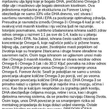
mješavinu ulja lignji koje je bogato DHA, prečišćeno Omega-3
riblje ulje i maslinovo ulje bogato oleinskom kiselinom. Ova
jedinstvena mješavina je ekskluzivna za Forever Living i
obezbeđuje ne samo 33% više DHA dnevno, već stvara i
savršenu ravnotežu DHA i EPA za postizanje optimalnog zdravlja.
Presudna je ravnoteža između Omega-3 i Omega-6 kad je reč o
ovakvoj vrsti masnih kiselina i nju većina ljudi ne razumije.
Istorijski posmatrano, nutritivno izbalansirana ishrana sadrži zdrav
odnos omega u razmeri 1:1 pa sve do 1:4, kada su u pitanju
odnos DHA i EPA. Na žalost, ishrana često sadrži nezdrave
koncentracije Omega-6, koje najčešće potiču iz pržene hrane,
biljnog ulja, zamjene za puter, životinjske masti porjeklom od
životinja koje su hranjene žitaricama i druge hrane obrađene na
savremen način. Osim toga ishranom se uglavnom unosi malo
ribe i Omega-3 masnih kiselina, čime se stvara nezdrav odnos
Omega-6 i Omega-3 čak i do 30:1! Ključ povratka na zdrav odnos
DHA i EPA je povećanje unosa Omega-3 i smanjenje unosa
Omega-6. Forever Arctic Sea® je poboljšan ne samo u smislu
povećanja ukupne količine Omega-3 po porciji, već po veoma
značajnom povećanju količine DHA po dozi. DHA Omega-3 se
prirodno nalazi u cijelom tijelu ali je najviše ima u mozgu, očima i
srcu. Kao što je kalcijum neophodan za izgradnju jakih kostiju,
DHA obezbjeđuje ćelijama mozga, retine i srca, kao i drugim
djelovima nervnog sistema, da se pravilno razvijaju čitavog života.
Osim toga, unos DHA povezan je sa smanjenjem rizika od
mentalnog propadanja do koga dolazi usljed starenja. Ostale
masne kiseline ne pokazuju ovu vezu. PREPORUČENA