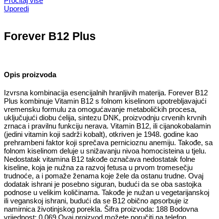
Pročitaj više
Uporedi
Forever B12 Plus
Opis proizvoda
Izvrsna kombinacija esencijalnih hranljivih materija. Forever B12
Plus kombinuje Vitamin B12 s folnom kiselinom upotrebljavajući
vremensku formulu za omogućavanje metaboličkih procesa,
uključujući diobu ćelija, sintezu DNK, proizvodnju crvenih krvnih
zrnaca i pravilnu funkciju nerava. Vitamin B12, ili cijanokobalamin
(jedini vitamin koji sadrži kobalt), otkriven je 1948. godine kao
prehrambeni faktor koji sprečava pernicioznu anemiju. Takođe, sa
folnom kiselinom deluje u snižavanju nivoa homocisteina u tjelu.
Nedostatak vitamina B12 takođe označava nedostatak folne
kiseline, koja je nužna za razvoj fetusa u prvom tromesečju
trudnoće, a i pomaže ženama koje žele da ostanu trudne. Ovaj
dodatak ishrani je posebno siguran, budući da se oba sastojka
podnose u velikim količinama. Takođe je nužan u vegetarijanskoj
ili veganskoj ishrani, budući da se B12 obično apsorbuje iz
namirnica životinjskog porekla. Šifra proizvoda: 188 Bodovna
vrijednost: 0.069 Ovaj proizvod možete poručiti na telefon