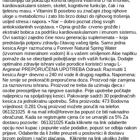
nastavljaju da pokazuju korisna dejstva vitamina D na imunitet,
kardiovaskularni sistem, skelet, kognitivne funkcije, čak i na
tjelesnu masu. • Vitamini B posebno su značajni zbog njihove
uloge u metabolizmu i zato što brzo dolazi do njihovog trošenja
usljed stresa i napora. • Nar – dobro poznat zbog svojih
antioksidantnih svojstava. • Opna grožđa- crveno grožđe i
ekstrakt bobica za podršku kardiovaskularnom i imunom sistemu.
Ovi sastojci zajedno čine novu generaciju suplemenata – koja
predstavlja potporu zdravlju čitavog vašeg tijela. Samo jedna
kesica Argi+ razmućena u Forever Natural Spring Water
(izvornom mineralnom vodom) ili u vašem omiljenom Aloe napitku
pomaže da se obezbjedi poboljšanje svih vaših funkcija. Dodajte
optimalno zdravlje ishrani vaše porodice koristeći snagu L-
Arginina! PREPORUČENA UPOTREBA Odrasli: Razmutiti 1
kesicu Argi+ dnevno u 240 ml vode ili drugog napitka. Napomena:
Ne smije se prekoračiti preporučena doza. Proizvod nije zamjena
za raznovrsnu ishranu. Proizvod ne treba da uzimaju djeca i
osobe preosjetljive na njegove sastojke. Prije upotrebe počitajte
naljepnicu na spoljašnjoj kesici. Pakovanje sadrži 30 pojedinačnih
kesica za jednokratnu upotrebu. Šifra proizvoda: 473 Bodovna
vrijednost: 0.281 Ovaj proizvod možete poručiti na telefon
061321025 ili na mail info@forever.ba popust će biti naknadno
obračunat. Kada se registrujete cjena će se umanjiti za 5% Za
dostavu pozovite: 061321025 Kada kliknete na link odaberite
opciju novi kupac i popunite vaše podatke, popust se odbija nakon
prijave. Odaberite da li želite preuzeti u poslovnici ili dostavu
brzom poštom i način plaćanja. Klikninte na link ukoliko želite