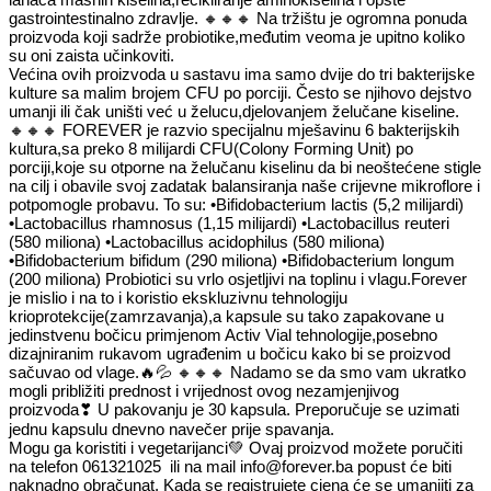
gastrointestinalno zdravlje.
🔸
🔸
🔸
Na tržištu je ogromna ponuda
proizvoda koji sadrže probiotike,međutim veoma je upitno koliko
su oni zaista učinkoviti.
Većina ovih proizvoda u sastavu ima samo dvije do tri bakterijske
kulture sa malim brojem CFU po porciji. Često se njihovo dejstvo
umanji ili čak uništi već u želucu,djelovanjem želučane kiseline.
🔸
🔸
🔸
FOREVER je razvio specijalnu mješavinu 6 bakterijskih
kultura,sa preko 8 milijardi CFU(Colony Forming Unit) po
porciji,koje su otporne na želučanu kiselinu da bi neoštećene stigle
na cilj i obavile svoj zadatak balansiranja naše crijevne mikroflore i
potpomogle probavu. To su: •Bifidobacterium lactis (5,2 milijardi)
•Lactobacillus rhamnosus (1,15 milijardi) •Lactobacillus reuteri
(580 miliona) •Lactobacillus acidophilus (580 miliona)
•Bifidobacterium bifidum (290 miliona) •Bifidobacterium longum
(200 miliona) Probiotici su vrlo osjetljivi na toplinu i vlagu.Forever
je mislio i na to i koristio ekskluzivnu tehnologiju
krioprotekcije(zamrzavanja),a kapsule su tako zapakovane u
jedinstvenu bočicu primjenom Activ Vial tehnologije,posebno
dizajniranim rukavom ugrađenim u bočicu kako bi se proizvod
sačuvao od vlage.
🔥
💦
🔸
🔸
🔸
Nadamo se da smo vam ukratko
mogli približiti prednost i vrijednost ovog nezamjenjivog
proizvoda
❣
U pakovanju je 30 kapsula. Preporučuje se uzimati
jednu kapsulu dnevno navečer prije spavanja.
Mogu ga koristiti i vegetarijanci
💚
Ovaj proizvod možete poručiti
na telefon 061321025 ili na mail info@forever.ba popust će biti
naknadno obračunat. Kada se registrujete cjena će se umanjiti za