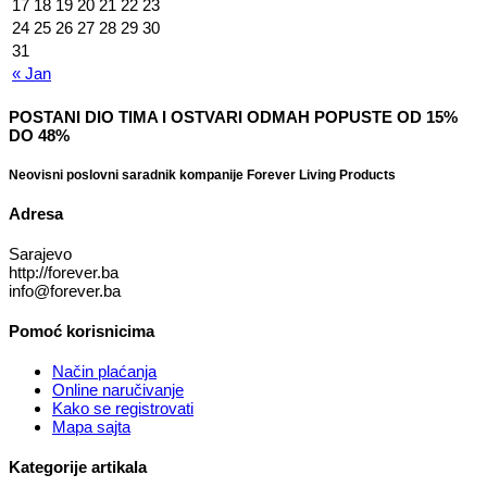
17
18
19
20
21
22
23
24
25
26
27
28
29
30
31
« Jan
POSTANI DIO TIMA I OSTVARI ODMAH POPUSTE OD 15%
DO 48%
Neovisni poslovni saradnik kompanije Forever Living Products
Adresa
Sarajevo
http://forever.ba
info@forever.ba
Pomoć korisnicima
Način plaćanja
Online naručivanje
Kako se registrovati
Mapa sajta
Kategorije artikala