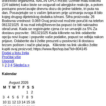
izdrživost organizma. NAČIN UPOTREBE Uzmite malu količinu
(1/4 tablete) kako biste se osigurali od alergijske reakcije, a potom
postupno povećavajte dnevnu dozu do jedne tablete, tri puta na
dan. Posavjetujte se s vašim ljekarom prije uzimanja ovoga ili bilo
kojeg drugog dijetetskog dodatka ishrani. Šifra proizvoda: 26
Bodovna vrednost: 0.069 Ovaj proizvod možete poručiti na telefon
061321025 ili na mail info@forever.ba popust će biti naknadno
obračunat. Kada se registrujete cjena će se umanjiti za 5% Za
dostavu pozovite: 061321025 Kada kliknete na link odaberite
opciju novi kupac i popunite vaše podatke, popust se odbija nakon
prijave. Odaberite da li želite preuzeti u poslovnici ili dostavu
brzom poštom i način plaćanja. Klikninte na link ukoliko želite
kupiti ovaj proizvod; https://www.flpshop.ba/?id=804145
Dodaj u listu želja
Pročitaj više
Uporedi
1
2
3
4
Sljedeća »
Kalendar
Avgust 2026
M
T
W
T
F
S
S
1
2
3
4
5
6
7
8
9
10
11
12
13
14
15
16