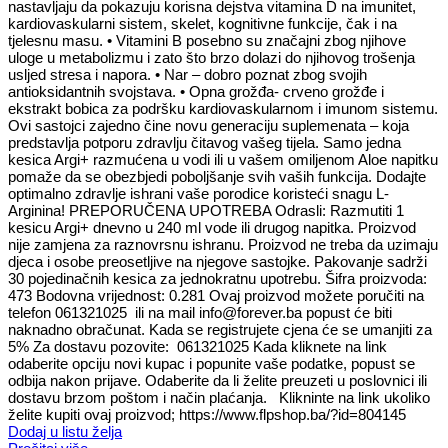
nastavljaju da pokazuju korisna dejstva vitamina D na imunitet,
kardiovaskularni sistem, skelet, kognitivne funkcije, čak i na
tjelesnu masu. • Vitamini B posebno su značajni zbog njihove
uloge u metabolizmu i zato što brzo dolazi do njihovog trošenja
usljed stresa i napora. • Nar – dobro poznat zbog svojih
antioksidantnih svojstava. • Opna grožđa- crveno grožđe i
ekstrakt bobica za podršku kardiovaskularnom i imunom sistemu.
Ovi sastojci zajedno čine novu generaciju suplemenata – koja
predstavlja potporu zdravlju čitavog vašeg tijela. Samo jedna
kesica Argi+ razmućena u vodi ili u vašem omiljenom Aloe napitku
pomaže da se obezbjedi poboljšanje svih vaših funkcija. Dodajte
optimalno zdravlje ishrani vaše porodice koristeći snagu L-
Arginina! PREPORUČENA UPOTREBA Odrasli: Razmutiti 1
kesicu Argi+ dnevno u 240 ml vode ili drugog napitka. Proizvod
nije zamjena za raznovrsnu ishranu. Proizvod ne treba da uzimaju
djeca i osobe preosetljive na njegove sastojke. Pakovanje sadrži
30 pojedinačnih kesica za jednokratnu upotrebu. Šifra proizvoda:
473 Bodovna vrijednost: 0.281 Ovaj proizvod možete poručiti na
telefon 061321025 ili na mail info@forever.ba popust će biti
naknadno obračunat. Kada se registrujete cjena će se umanjiti za
5% Za dostavu pozovite: 061321025 Kada kliknete na link
odaberite opciju novi kupac i popunite vaše podatke, popust se
odbija nakon prijave. Odaberite da li želite preuzeti u poslovnici ili
dostavu brzom poštom i način plaćanja. Klikninte na link ukoliko
želite kupiti ovaj proizvod; https://www.flpshop.ba/?id=804145
Dodaj u listu želja