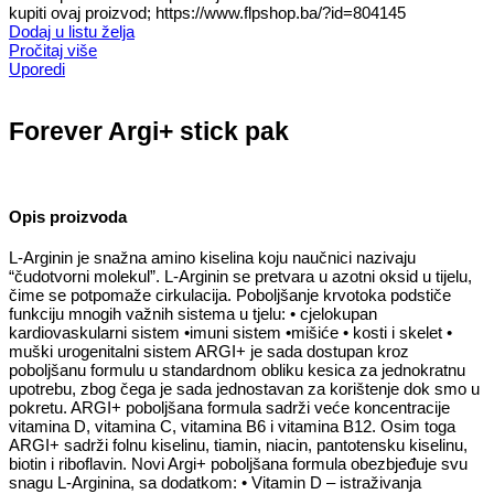
kupiti ovaj proizvod; https://www.flpshop.ba/?id=804145
Dodaj u listu želja
Pročitaj više
Uporedi
Forever Argi+ stick pak
Opis proizvoda
L-Arginin je snažna amino kiselina koju naučnici nazivaju
“čudotvorni molekul”. L-Arginin se pretvara u azotni oksid u tijelu,
čime se potpomaže cirkulacija. Poboljšanje krvotoka podstiče
funkciju mnogih važnih sistema u tjelu: • cjelokupan
kardiovaskularni sistem •imuni sistem •mišiće • kosti i skelet •
muški urogenitalni sistem ARGI+ je sada dostupan kroz
poboljšanu formulu u standardnom obliku kesica za jednokratnu
upotrebu, zbog čega je sada jednostavan za korištenje dok smo u
pokretu. ARGI+ poboljšana formula sadrži veće koncentracije
vitamina D, vitamina C, vitamina B6 i vitamina B12. Osim toga
ARGI+ sadrži folnu kiselinu, tiamin, niacin, pantotensku kiselinu,
biotin i riboflavin. Novi Argi+ poboljšana formula obezbjeđuje svu
snagu L-Arginina, sa dodatkom: • Vitamin D – istraživanja