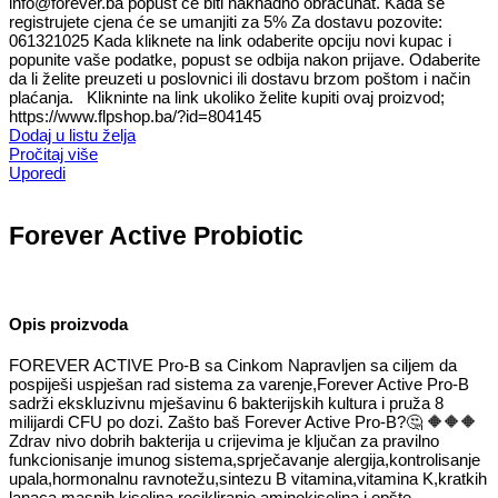
info@forever.ba popust će biti naknadno obračunat. Kada se
registrujete cjena će se umanjiti za 5% Za dostavu pozovite:
061321025 Kada kliknete na link odaberite opciju novi kupac i
popunite vaše podatke, popust se odbija nakon prijave. Odaberite
da li želite preuzeti u poslovnici ili dostavu brzom poštom i način
plaćanja. Klikninte na link ukoliko želite kupiti ovaj proizvod;
https://www.flpshop.ba/?id=804145
Dodaj u listu želja
Pročitaj više
Uporedi
Forever Active Probiotic
Opis proizvoda
FOREVER ACTIVE Pro-B sa Cinkom Napravljen sa ciljem da
pospiješi uspješan rad sistema za varenje,Forever Active Pro-B
sadrži ekskluzivnu mješavinu 6 bakterijskih kultura i pruža 8
milijardi CFU po dozi. Zašto baš Forever Active Pro-B?
🤔
🔶
🔶
🔶
Zdrav nivo dobrih bakterija u crijevima je ključan za pravilno
funkcionisanje imunog sistema,sprječavanje alergija,kontrolisanje
upala,hormonalnu ravnotežu,sintezu B vitamina,vitamina K,kratkih
lanaca masnih kiselina,recikliranje aminokiselina i opšte