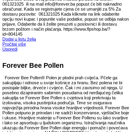
061321025 ili na mail info@forever.ba popust će biti naknadno
obračunat. Kada se registrujete cjena će se umanjiti za 5% Za
dostavu pozovite: 061321025 Kada kliknete na link odaberite
opciju novi kupac i popunite vaše podatke, popust se odbija nakon
prijave. Odaberite da li želite preuzeti u poslovnici ili dostavu
brzom poštom i način plaćanja. https://www.flpshop.ba/?
id=804145
Dodaj u listu želja
Pročitaj više
Uporedi
Forever Bee Pollen
Forever Bee Pollen® Polen je plodni prah cvijeća. Pčele ga
sakupljaju i odnose u svoje košnice za hranu. Bez polena ne bi
postojale biljke, drveće i cvijeće. Čak i mi zavisimo od njega. U
posebno dizajniranim sabirnim posudama od nerđajućeg čelika
sakuplja se Forever Bee Pollen s cvjetova koji prekrivaju ta
izolovana, visoka pustinjska područja. Time se osigurava
najsvježija prirodna hrana visoke hranljive vrijednosti. Forever Bee
Pollen potpuno je prirodan i ne sadrži konzervanse, vještačke boje
i ukuse. Hranljive materije u Forever Bee Pollenu su lako svarljive
i lako se apsorbuju u ljudskom organizmu. Istraživanja naučnika
ukazuju da Forever Bee Pollen daje energiju i pomaže i povećava