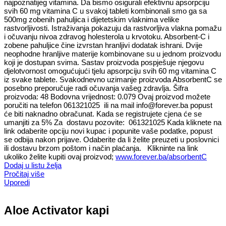
najpoznatijeg vitamina. Da bismo osigurali efektivnu apsorpciju
svih 60 mg vitamina C u svakoj tableti kombinonali smo ga sa
500mg zobenih pahuljica i dijetetskim vlaknima velike
rastvorljivosti. Istraživanja pokazuju da rastvorljiva vlakna pomažu
i očuvanju nivoa zdravog holesterola u krvotoku. Absorbent-C i
zobene pahuljice čine izvrstan hranljivi dodatak ishrani. Dvije
neophodne hranljive materije kombinovane su u jednom proizvodu
koji je dostupan svima. Sastav proizvoda pospješuje njegovu
djelotvornost omogućujući tjelu apsorpciju svih 60 mg vitamina C
iz svake tablete. Svakodnevno uzimanje proizvoda AbsorbentC se
posebno preporučuje radi očuvanja vašeg zdravlja. Šifra
proizvoda: 48 Bodovna vrijednost: 0.079 Ovaj proizvod možete
poručiti na telefon 061321025 ili na mail info@forever.ba popust
će biti naknadno obračunat. Kada se registrujete cjena će se
umanjiti za 5% Za dostavu pozovite: 061321025 Kada kliknete na
link odaberite opciju novi kupac i popunite vaše podatke, popust
se odbija nakon prijave. Odaberite da li želite preuzeti u poslovnici
ili dostavu brzom poštom i način plaćanja. Klikninte na link
ukoliko želite kupiti ovaj proizvod;
www.forever.ba/absorbentC
Dodaj u listu želja
Pročitaj više
Uporedi
Aloe Activator kapi