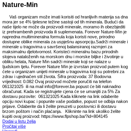
Nature-Min
Vaš organizam može imati korisiti od hranljivih materija sa dna
mora jer se 4% tjelesne težine sastoji od tih minerala. Budući da
naše tijelo ne može da proizvodi minerale, moramo ih obezbjediti
iz prehrambenih proizvoda ili suplemenata. Forever Nature-Min je
napredna multimineralna formula koja koristi nove, prirodno
dostupne oblike minerala za uspješnu apsorpciju.Sadrži minerale i
minerale u tragovima u savršenoj balansiranoj razmjeri za
maksimalnu djelotvornost. Koristeći mineralnu bazu prirodnih
slojeva nataloženih na morskom dnu i morske biljke i životinje u
obliku helata, Nature Min sadrži minerale koji se nalaze u
Ijudskom tjelu. Forever Nature Min je izvrstan proizvod putem kog
ćete u organizam unijeti minerale u tragovima koji su potrebni za
zdrav i ujednačen stil života. Šifra proizvoda: 37 Bodovna
vrijednost: 0.082 Ovaj proizvod možete poručiti na telefon
061321025 ili na mail info@forever.ba popust će biti naknadno
obračunat. Kada se registrujete cjena će se umanjiti za 5% Za
dostavu pozovite: 061321025 Kada kliknete na link odaberite
opciju novi kupac i popunite vaše podatke, popust se odbija nakon
prijave. Odaberite da li želite preuzeti u poslovnici ili dostavu
brzom poštom i način plaćanja. Klikninte na link ukoliko želite
kupiti ovaj proizvod: https://www.flpshop.ba/?id=804145
Dodaj u listu želja
Pročitaj više