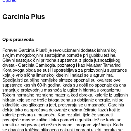
Uporedi
Garcinia Plus
Opis proizvoda
Forever Garcinia Plus® je revolucionarni dodatak ishrani koji
svojim mnogobrojnim sastojcima pomaže pri gubitku težine.
Glavni sastojak čini prirodna supstanca iz ploda južnoazijskog
drveta - Garcinia Cambogia, poznatog i kao Malabar Tamarind.
Kora ovoga ploda se suši i upotrebljava za proizvodnju supstance
koja je vrlo slična limunskoj kiselini i nalazi se u agrumima.
Specijalisti za biljne hemijske sinteze spoznali su kvalitete ove
supstance kasnih 60-ih godina, kada su došli do spoznaje da ona
smanjuje proizvodnju masnoća iz ugljenih hidrata u organizmu.
Tokom normalne razmjene materija kod obroka, kalorije iz ugljenih
hidrata koje se ne troše istoga trena za dobijanje energije, niti se
skladište kao glikogen u jetri, pretvaraju se u masnoće. Garcinia
deluje tako da sprečava delovanje enzima (citrate liaze) koji te
kalorije pretvara u masnoću. Kao rezultat, tjelo će sagoreti
postojeće masne zalihe i tako pomoći u gubitku težine kada se
koristi uz odgovarajući režim ishrane i program vježbanja. Kada
se dovoljna količina glikogena nakupi i pohrani u jetri, poruka se