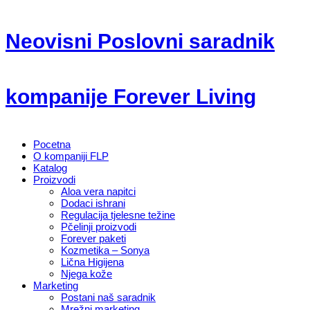
Neovisni Poslovni saradnik
kompanije Forever Living
Pocetna
O kompaniji FLP
Katalog
Proizvodi
Aloa vera napitci
Dodaci ishrani
Regulacija tjelesne težine
Pčelinji proizvodi
Forever paketi
Kozmetika – Sonya
Lična Higijena
Njega kože
Marketing
Postani naš saradnik
Mrežni marketing