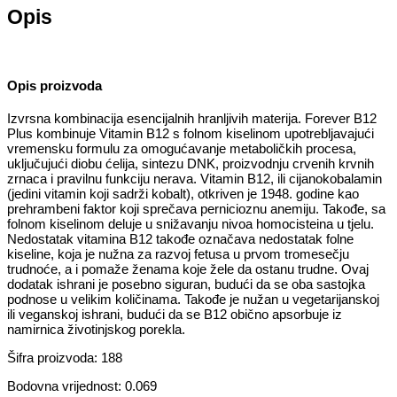
Opis
Opis proizvoda
Izvrsna kombinacija esencijalnih hranljivih materija. Forever B12
Plus kombinuje Vitamin B12 s folnom kiselinom upotrebljavajući
vremensku formulu za omogućavanje metaboličkih procesa,
uključujući diobu ćelija, sintezu DNK, proizvodnju crvenih krvnih
zrnaca i pravilnu funkciju nerava. Vitamin B12, ili cijanokobalamin
(jedini vitamin koji sadrži kobalt), otkriven je 1948. godine kao
prehrambeni faktor koji sprečava pernicioznu anemiju. Takođe, sa
folnom kiselinom deluje u snižavanju nivoa homocisteina u tjelu.
Nedostatak vitamina B12 takođe označava nedostatak folne
kiseline, koja je nužna za razvoj fetusa u prvom tromesečju
trudnoće, a i pomaže ženama koje žele da ostanu trudne. Ovaj
dodatak ishrani je posebno siguran, budući da se oba sastojka
podnose u velikim količinama. Takođe je nužan u vegetarijanskoj
ili veganskoj ishrani, budući da se B12 obično apsorbuje iz
namirnica životinjskog porekla.
Šifra proizvoda: 188
Bodovna vrijednost: 0.069