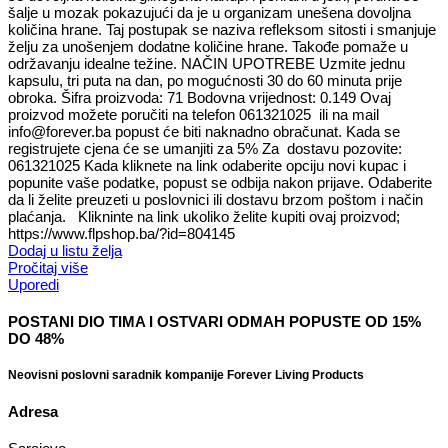
šalje u mozak pokazujući da je u organizam unešena dovoljna
količina hrane. Taj postupak se naziva refleksom sitosti i smanjuje
želju za unošenjem dodatne količine hrane. Takođe pomaže u
održavanju idealne težine. NAČIN UPOTREBE Uzmite jednu
kapsulu, tri puta na dan, po mogućnosti 30 do 60 minuta prije
obroka. Šifra proizvoda: 71 Bodovna vrijednost: 0.149 Ovaj
proizvod možete poručiti na telefon 061321025 ili na mail
info@forever.ba popust će biti naknadno obračunat. Kada se
registrujete cjena će se umanjiti za 5% Za dostavu pozovite:
061321025 Kada kliknete na link odaberite opciju novi kupac i
popunite vaše podatke, popust se odbija nakon prijave. Odaberite
da li želite preuzeti u poslovnici ili dostavu brzom poštom i način
plaćanja. Klikninte na link ukoliko želite kupiti ovaj proizvod;
https://www.flpshop.ba/?id=804145
Dodaj u listu želja
Pročitaj više
Uporedi
POSTANI DIO TIMA I OSTVARI ODMAH POPUSTE OD 15%
DO 48%
Neovisni poslovni saradnik kompanije Forever Living Products
Adresa