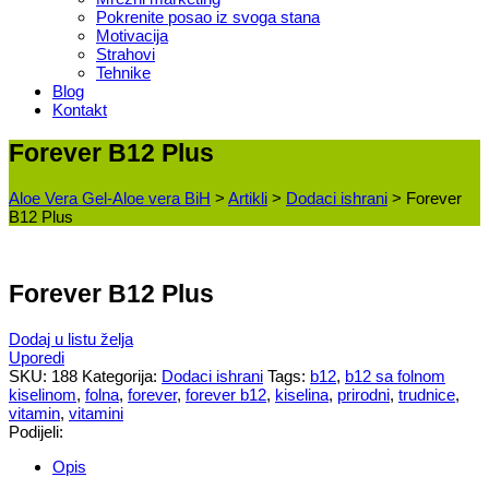
Pokrenite posao iz svoga stana
Motivacija
Strahovi
Tehnike
Blog
Kontakt
Forever B12 Plus
Aloe Vera Gel-Aloe vera BiH
>
Artikli
>
Dodaci ishrani
>
Forever
B12 Plus
Forever B12 Plus
Dodaj u listu želja
Uporedi
SKU:
188
Kategorija:
Dodaci ishrani
Tags:
b12
,
b12 sa folnom
kiselinom
,
folna
,
forever
,
forever b12
,
kiselina
,
prirodni
,
trudnice
,
vitamin
,
vitamini
Podijeli:
Opis