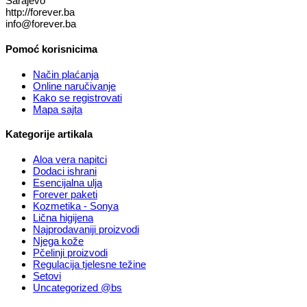
Sarajevo
http://forever.ba
info@forever.ba
Pomoć korisnicima
Način plaćanja
Online naručivanje
Kako se registrovati
Mapa sajta
Kategorije artikala
Aloa vera napitci
Dodaci ishrani
Esencijalna ulja
Forever paketi
Kozmetika - Sonya
Lična higijena
Najprodavaniji proizvodi
Njega kože
Pčelinji proizvodi
Regulacija tjelesne težine
Setovi
Uncategorized @bs