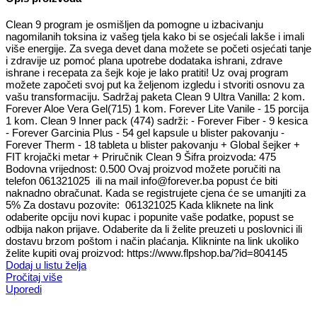
Clean 9 program je osmišljen da pomogne u izbacivanju
nagomilanih toksina iz vašeg tjela kako bi se osjećali lakše i imali
više energije. Za svega devet dana možete se početi osjećati tanje
i zdravije uz pomoć plana upotrebe dodataka ishrani, zdrave
ishrane i recepata za šejk koje je lako pratiti! Uz ovaj program
možete započeti svoj put ka željenom izgledu i stvoriti osnovu za
vašu transformaciju. Sadržaj paketa Clean 9 Ultra Vanilla: 2 kom.
Forever Aloe Vera Gel(715) 1 kom. Forever Lite Vanile - 15 porcija
1 kom. Clean 9 Inner pack (474) sadrži: - Forever Fiber - 9 kesica
- Forever Garcinia Plus - 54 gel kapsule u blister pakovanju -
Forever Therm - 18 tableta u blister pakovanju + Global šejker +
FIT krojački metar + Priručnik Clean 9 Šifra proizvoda: 475
Bodovna vrijednost: 0.500 Ovaj proizvod možete poručiti na
telefon 061321025 ili na mail info@forever.ba popust će biti
naknadno obračunat. Kada se registrujete cjena će se umanjiti za
5% Za dostavu pozovite: 061321025 Kada kliknete na link
odaberite opciju novi kupac i popunite vaše podatke, popust se
odbija nakon prijave. Odaberite da li želite preuzeti u poslovnici ili
dostavu brzom poštom i način plaćanja. Klikninte na link ukoliko
želite kupiti ovaj proizvod: https://www.flpshop.ba/?id=804145
Dodaj u listu želja
Pročitaj više
Uporedi