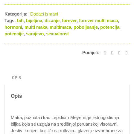
Kategorija:
Dodaci ishrani
Tags:
bih
,
bijeljina
,
dizanje
,
forever
,
forever multi maca
,
hormoni
,
multi maka
,
multimaca
,
poboljsanje
,
potencija
,
potencije
,
sarajevo
,
sexualnost
Podijeli:
OPIS
Opis
Maka, poznata i kao Lepidium Meyenii, je jednogodišnja
biljka koja se uzgaja na središnjoj peruanskoj visoravni.
Jestivi korijen, koji liči na rotkvicu, glavni je izvor hrane za