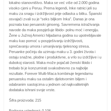
lokalno stanovništvo. Maka se već više od 2.000 godina
visoko cjeni u Peruu. Prema legendi, Inke ratnici jeli su
maku za snagu i izdržljivost prije odlaska u bitku. Španski
osvajači zvali su je “seks biljkom Inka”. Danas je ona
poznata kao peruanski ginseng. Savremena istraživanja
navode da maka pospješuje libido- polnu moć i energiju.
Žene u Južnoj Americi hiljadama godina su upotrebljavale
maku kao pomoć u pospješivanju izdržljivosti,
sprečavanju umora i umanjivanju tjelesnog stresa.
Peruanke počinju da uzimaju maku u 3. godini života i
ostaju snažne, plodne i produktivne, a vrlo su izdržljive i u
dubokoj starosti. Maka može pojačati ženski libido i
trebalo bi je konzumirati svakodnevno za najbolje
rezultate. Forever Multi-Maca kombinuje legendarnu
peruansku maku sa ostalim djelotvornim biljem i
odabranim sastojcima u jednom od najkvalitetnijih
dodataka ishrani svoje vrste.
Šifra proizvoda: 215
Bodovna vrijednost: 0.106