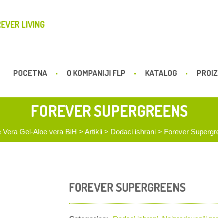
EVER LIVING
POCETNA
O KOMPANIJI FLP
KATALOG
PROIZ
FOREVER SUPERGREENS
 Vera Gel-Aloe vera BiH
>
Artikli
>
Dodaci ishrani
>
Forever Supergr
FOREVER SUPERGREENS