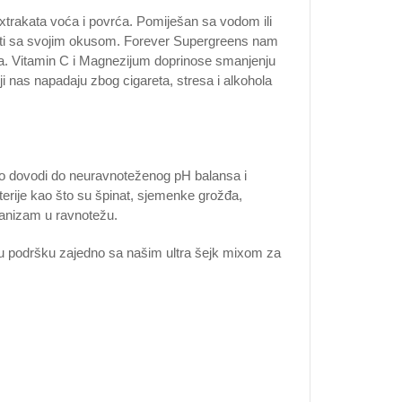
xtrakata voća i povrća. Pomiješan sa vodom ili
diti sa svojim okusom. Forever Supergreens nam
dana. Vitamin C i Magnezijum doprinose smanjenju
ji nas napadaju zbog cigareta, stresa i alkohola
 što dovodi do neuravnoteženog pH balansa i
erije kao što su špinat, sjemenke grožđa,
rganizam u ravnotežu.
nu podršku zajedno sa našim ultra šejk mixom za