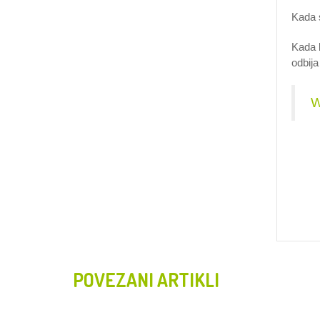
Kada s
Kada k
odbija
W
POVEZANI ARTIKLI