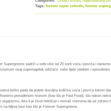
Categories:
Dodaci ishrani
,
Najprodavaniji pr
Tags:
forever super zelenilo
,
forever super
r Supergreens sadrži u sebi više od 20 sorti voća i povrća i naravno
ziumom ovaj supernapitak održaće vaše tijelo vitalnim i sposobnim
i vama teško pada da jedete dovoljnu količinu voća i povrća tokom d
 hranimo prerađenom hranom (kao što je Fast Food), što nakon nekoli
organizmu. Ako ti je život hektičan i nemaš vremena da se zdravo hra
 na biljnoj bazi kao što je Forever Supergreens.