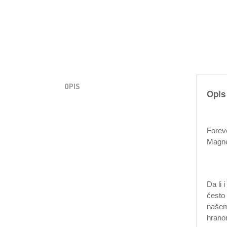
OPIS
Opis
Foreve
Magne
Da li 
često
našem 
hranom