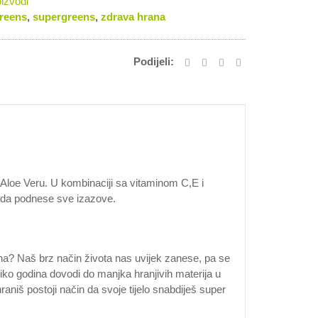
oizvodi
greens
,
supergreens
,
zdrava hrana
Podijeli:
 Aloe Veru. U kombinaciji sa vitaminom C,E i
 da podnese sve izazove.
ana? Naš brz način života nas uvijek zanese, pa se
ko godina dovodi do manjka hranjivih materija u
niš postoji način da svoje tijelo snabdiješ super