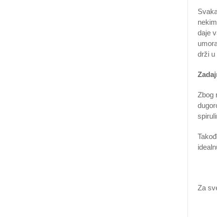
Svaka
nekim
daje v
umora 
drži u
Zadaj
Zbog n
dugoro
spirul
Takođ
idealn
Za sv