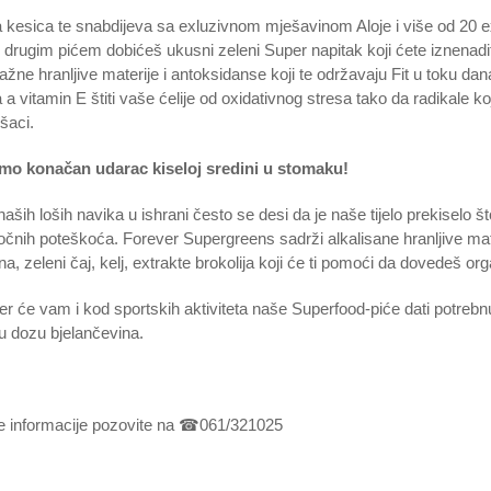
 kesica te snabdijeva sa exluzivnom mješavinom Aloje i više od 20 e
 drugim pićem dobićeš ukusni zeleni Super napitak koji ćete iznena
ažne hranljive materije i antoksidanse koji te održavaju Fit u toku 
a vitamin E štiti vaše ćelije od oxidativnog stresa tako da radikale ko
 šaci.
mo konačan udarac kiseloj sredini u stomaku!
aših loših navika u ishrani često se desi da je naše tijelo prekiselo
čnih poteškoća. Forever Supergreens sadrži alkalisane hranljive mat
ina, zeleni čaj, kelj, extrakte brokolija koji će ti pomoći da dovedeš o
er će vam i kod sportskih aktiviteta naše Superfood-piće dati potreb
u dozu bjelančevina.
e informacije pozovite na
☎
061/321025