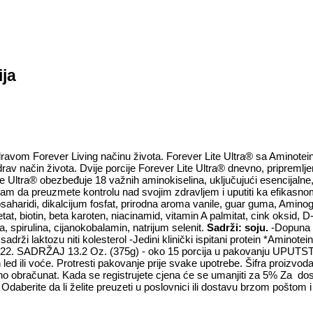
ija
avom Forever Living načinu života. Forever Lite Ultra® sa Aminotei
v način života. Dvije porcije Forever Lite Ultra® dnevno, pripremlje
Ultra® obezbeđuje 18 važnih aminokiselina, uključujući esencijalne, 
am da preuzmete kontrolu nad svojim zdravljem i uputiti ka efikasno
osaharidi, dikalcijum fosfat, prirodna aroma vanile, guar guma, Aminog
etat, biotin, beta karoten, niacinamid, vitamin A palmitat, cink oksid, D
na, spirulina, cijanokobalamin, natrijum selenit.
Sadrži: soju.
-Dopuna i
adrži laktozu niti kolesterol -Jedini klinički ispitani protein *Amin
7,422. SADRŽAJ 13.2 Oz. (375g) - oko 15 porcija u pakovanju UPU
n led ili voće. Protresti pakovanje prije svake upotrebe. Šifra proizv
dno obračunat. Kada se registrujete cjena će se umanjiti za 5% Za do
daberite da li želite preuzeti u poslovnici ili dostavu brzom poštom i n