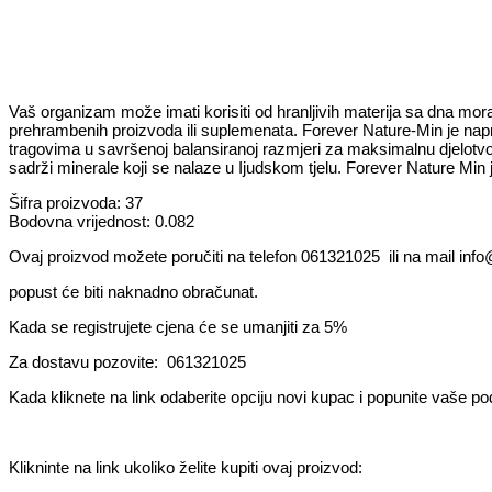
Vaš organizam može imati korisiti od hranljivih materija sa dna mora
prehrambenih proizvoda ili suplemenata. Forever Nature-Min je napr
tragovima u savršenoj balansiranoj razmjeri za maksimalnu djelotvor
sadrži minerale koji se nalaze u Ijudskom tjelu. Forever Nature Min 
Šifra proizvoda: 37
Bodovna vrijednost: 0.082
Ovaj proizvod možete poručiti na telefon 061321025 ili na mail inf
popust će biti naknadno obračunat.
Kada se registrujete cjena će se umanjiti za 5%
Za dostavu pozovite: 061321025
Kada kliknete na link odaberite opciju novi kupac i popunite vaše pod
Klikninte na link ukoliko želite kupiti ovaj proizvod: