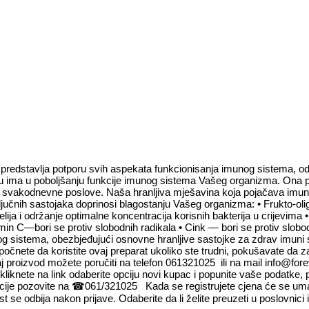
 predstavlja potporu svih aspekata funkcionisanja imunog sistema, od
oju ima u poboljšanju funkcije imunog sistema Vašeg organizma. O
 svakodnevne poslove. Naša hranljiva mješavina koja pojačava imunit
jučnih sastojaka doprinosi blagostanju Vašeg organizma: • Frukto-oli
ija i održanje optimalne koncentracija korisnih bakterija u crijevima
in C—bori se protiv slobodnih radikala • Cink — bori se protiv slobo
sistema, obezbjeđujući osnovne hranljive sastojke za zdrav imuni sis
počnete da koristite ovaj preparat ukoliko ste trudni, pokušavate da 
j proizvod možete poručiti na telefon 061321025 ili na mail info@fore
nete na link odaberite opciju novi kupac i popunite vaše podatke, pop
acije pozovite na ☎061/321025 Kada se registrujete cjena će se uman
t se odbija nakon prijave. Odaberite da li želite preuzeti u poslovnici