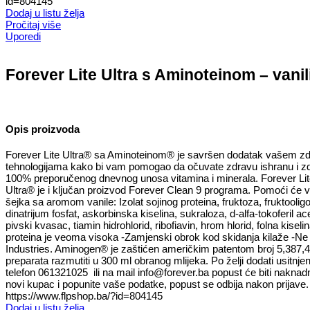
id=804145
Dodaj u listu želja
Pročitaj više
Uporedi
Forever Lite Ultra s Aminoteinom – vanil
Opis proizvoda
Forever Lite Ultra® sa Aminoteinom® je savršen dodatak vašem zdr
tehnologijama kako bi vam pomogao da očuvate zdravu ishranu i zdra
100% preporučenog dnevnog unosa vitamina i minerala. Forever Lite 
Ultra® je i ključan proizvod Forever Clean 9 programa. Pomoći će v
šejka sa aromom vanile: Izolat sojinog proteina, fruktoza, fruktoolig
dinatrijum fosfat, askorbinska kiselina, sukraloza, d-alfa-tokoferil ac
pivski kvasac, tiamin hidrohlorid, ribofiavin, hrom hlorid, folna kiseli
proteina je veoma visoka -Zamjenski obrok kod skidanja kilaže -Ne s
Industries. Aminogen® je zaštićen američkim patentom broj 5,38
preparata razmutiti u 300 ml obranog mlijeka. Po želji dodati usitnje
telefon 061321025 ili na mail info@forever.ba popust će biti nakna
novi kupac i popunite vaše podatke, popust se odbija nakon prijave. O
https://www.flpshop.ba/?id=804145
Dodaj u listu želja