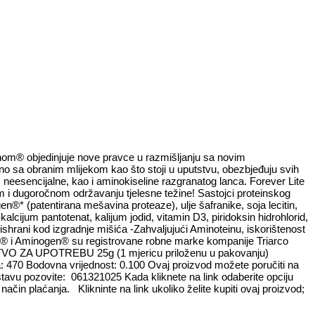
nom® objedinjuje nove pravce u razmišljanju sa novim
no sa obranim mlijekom kao što stoji u uputstvu, obezbjeđuju svih
neesencijalne, kao i aminokiseline razgranatog lanca. Forever Lite
m i dugoročnom održavanju tjelesne težine! Sastojci proteinskog
en®* (patentirana mešavina proteaze), ulje šafranike, soja lecitin,
-kalcijum pantotenat, kalijum jodid, vitamin D3, piridoksin hidrohlorid,
shrani kod izgradnje mišića -Zahvaljujući Aminoteinu, iskorištenost
otein® i Aminogen® su registrovane robne marke kompanije Triarco
TSTVO ZA UPOTREBU 25g (1 mjericu priloženu u pakovanju)
oda: 470 Bodovna vrijednost: 0.100 Ovaj proizvod možete poručiti na
stavu pozovite: 061321025 Kada kliknete na link odaberite opciju
ačin plaćanja. Klikninte na link ukoliko želite kupiti ovaj proizvod;