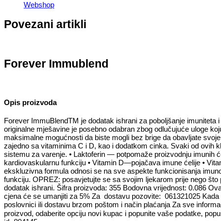
Webshop
Povezani artikli
Forever Immublend
Opis proizvoda
Forever ImmuBlendTM je dodatak ishrani za poboljšanje imuniteta i
originalne mješavine je posebno odabran zbog odlučujuće uloge k
maksimalne mogućnosti da biste mogli bez brige da obavljate svoje
zajedno sa vitaminima C i D, kao i dodatkom cinka. Svaki od ovih kl
sistemu za varenje. • Laktoferin — potpomaže proizvodnju imunih ćel
kardiovaskularnu funkciju • Vitamin D—pojačava imune ćelije • Vitam
ekskluzivna formula odnosi se na sve aspekte funkcionisanja imunog 
funkciju. OPREZ: posavjetujte se sa svojim ljekarom prije nego što 
dodatak ishrani. Šifra proizvoda: 355 Bodovna vrijednost: 0.086 Ova
cjena će se umanjiti za 5% Za dostavu pozovite: 061321025 Kada klik
poslovnici ili dostavu brzom poštom i način plaćanja Za sve inform
proizvod, odaberite opciju novi kupac i popunite vaše podatke, popus