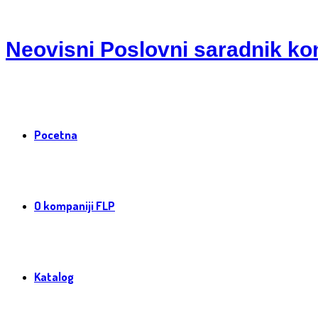
Neovisni Poslovni saradnik ko
Pocetna
O kompaniji FLP
Katalog