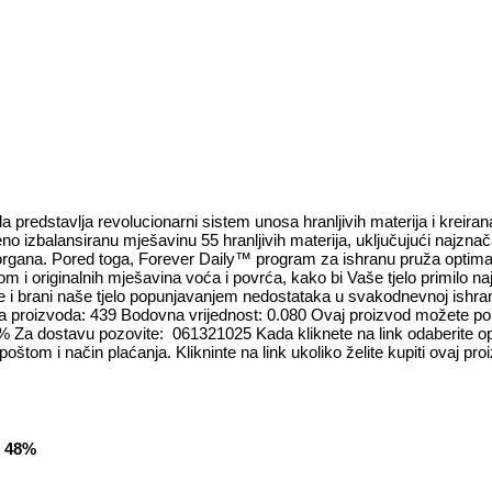
edstavlja revolucionarni sistem unosa hranljivih materija i kreirana 
alansiranu mješavinu 55 hranljivih materija, uključujući najznačajn
rgana. Pored toga, Forever Daily™ program za ishranu pruža optimalne 
m i originalnih mješavina voća i povrća, kako bi Vaše tjelo primilo n
uje i brani naše tjelo popunjavanjem nedostataka u svakodnevnoj ish
: 439 Bodovna vrijednost: 0.080 Ovaj proizvod možete poručiti n
% Za dostavu pozovite: 061321025 Kada kliknete na link odaberite op
m poštom i način plaćanja. Klikninte na link ukoliko želite kupiti ovaj 
 48%