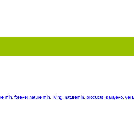
ure min
,
forever nature min
,
living
,
naturemin
,
products
,
sarajevo
,
vera