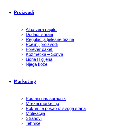
Proizvodi
Aloa vera napitci
Dodaci ishrani
Regulacija tjelesne težine
Pčelinji proizvodi
Forever paketi
Kozmetika – Sonya
Lična Higijena
Njega kože
Marketing
Postani naš saradnik
Mrežni marketing
Pokrenite posao iz svoga stana
Motivacija
Strahovi
Tehnike