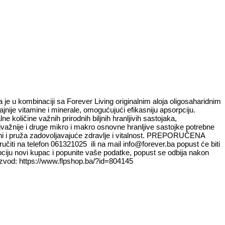
je u kombinaciji sa Forever Living originalnim aloja oligosaharidnim
ije vitamine i minerale, omogućujući efikasniju apsorpciju.
količine važnih prirodnih biljnih hranljivih sastojaka,
ajvažnije i druge mikro i makro osnovne hranljive sastojke potrebne
rani i pruža zadovoljavajuće zdravlje i vitalnost. PREPORUČENA
a telefon 061321025 ili na mail info@forever.ba popust će biti
ciju novi kupac i popunite vaše podatke, popust se odbija nakon
proizvod: https://www.flpshop.ba/?id=804145