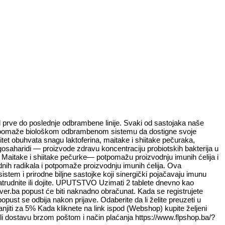
 prve do poslednje odbrambene linije. Svaki od sastojaka naše
na pomaže biološkom odbrambenom sistemu da dostigne svoje
et obuhvata snagu laktoferina, maitake i shiitake pečuraka,
gosaharidi — proizvode zdravu koncentraciju probiotskih bakterija u
 • Maitake i shiitake pečurke— potpomažu proizvodnju imunih ćelija i
dnih radikala i potpomaže proizvodnju imunih ćelija. Ova
tem i prirodne biljne sastojke koji sinergički pojačavaju imunu
zatrudnite ili dojite. UPUTSTVO Uzimati 2 tablete dnevno kao
ver.ba popust će biti naknadno obračunat. Kada se registrujete
ust se odbija nakon prijave. Odaberite da li želite preuzeti u
jiti za 5% Kada kliknete na link ispod (Webshop) kupite željeni
 ili dostavu brzom poštom i način plaćanja https://www.flpshop.ba/?