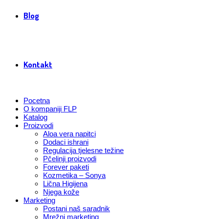
Blog
Kontakt
Pocetna
O kompaniji FLP
Katalog
Proizvodi
Aloa vera napitci
Dodaci ishrani
Regulacija tjelesne težine
Pčelinji proizvodi
Forever paketi
Kozmetika – Sonya
Lična Higijena
Njega kože
Marketing
Postani naš saradnik
Mrežni marketing