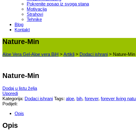
Pokrenite posao iz svoga stana
Motivacija
Strahovi
Tehnike
Blog
Kontakt
Nature-Min
Aloe Vera Gel-Aloe vera BiH
>
Artikli
>
Dodaci ishrani
>
Nature-Min
Nature-Min
Dodaj u listu želja
Uporedi
Kategorija:
Dodaci ishrani
Tags:
aloe
,
bih
,
forever
,
forever living nat
Podijeli:
Opis
Opis