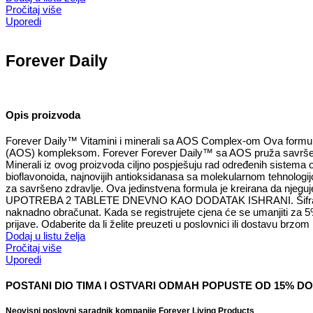
Pročitaj više
Uporedi
Forever Daily
Opis proizvoda
Forever Daily™ Vitamini i minerali sa AOS Complex-om Ova formula pr
(AOS) kompleksom. Forever Forever Daily™ sa AOS pruža savršeno izb
Minerali iz ovog proizvoda ciljno pospješuju rad određenih sistema o
bioflavonoida, najnovijih antioksidanasa sa molekularnom tehnologijo
za savršeno zdravlje. Ova jedinstvena formula je kreirana da njeg
UPOTREBA 2 TABLETE DNEVNO KAO DODATAK ISHRANI. Šifra proizvoda
naknadno obračunat. Kada se registrujete cjena će se umanjiti za 5
prijave. Odaberite da li želite preuzeti u poslovnici ili dostavu brzo
Dodaj u listu želja
Pročitaj više
Uporedi
POSTANI DIO TIMA I OSTVARI ODMAH POPUSTE OD 15% DO
Neovisni poslovni saradnik kompanije Forever Living Products