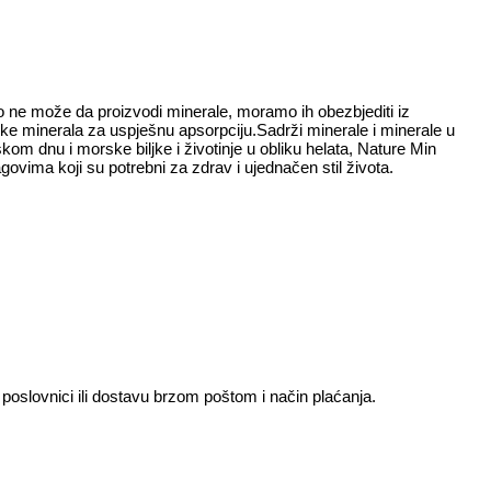
elo ne može da proizvodi minerale, moramo ih obezbjediti iz
ike minerala za uspješnu apsorpciju.Sadrži minerale i minerale u
om dnu i morske biljke i životinje u obliku helata, Nature Min
govima koji su potrebni za zdrav i ujednačen stil života.
u poslovnici ili dostavu brzom poštom i način plaćanja.