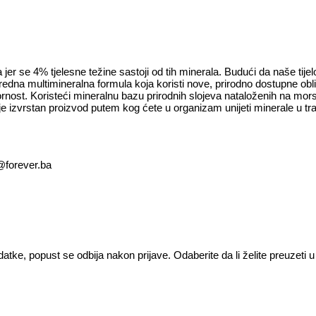
 jer se 4% tjelesne težine sastoji od tih minerala. Budući da naše tij
edna multimineralna formula koja koristi nove, prirodno dostupne obl
nost. Koristeći mineralnu bazu prirodnih slojeva nataloženih na morsk
je izvrstan proizvod putem kog ćete u organizam unijeti minerale u tra
o@forever.ba
atke, popust se odbija nakon prijave. Odaberite da li želite preuzeti 