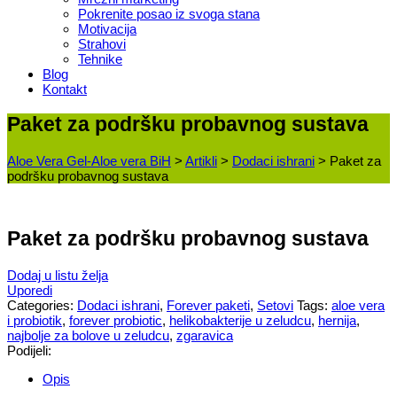
Pokrenite posao iz svoga stana
Motivacija
Strahovi
Tehnike
Blog
Kontakt
Paket za podršku probavnog sustava
Aloe Vera Gel-Aloe vera BiH
>
Artikli
>
Dodaci ishrani
>
Paket za
podršku probavnog sustava
Paket za podršku probavnog sustava
Dodaj u listu želja
Uporedi
Categories:
Dodaci ishrani
,
Forever paketi
,
Setovi
Tags:
aloe vera
i probiotik
,
forever probiotic
,
helikobakterije u zeludcu
,
hernija
,
najbolje za bolove u zeludcu
,
zgaravica
Podijeli:
Opis