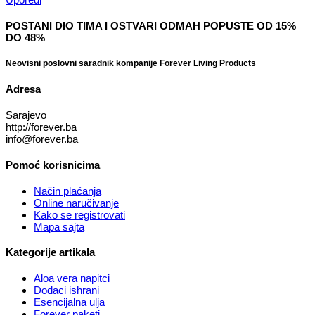
POSTANI DIO TIMA I OSTVARI ODMAH POPUSTE OD 15%
DO 48%
Neovisni poslovni saradnik kompanije Forever Living Products
Adresa
Sarajevo
http://forever.ba
info@forever.ba
Pomoć korisnicima
Način plaćanja
Online naručivanje
Kako se registrovati
Mapa sajta
Kategorije artikala
Aloa vera napitci
Dodaci ishrani
Esencijalna ulja
Forever paketi