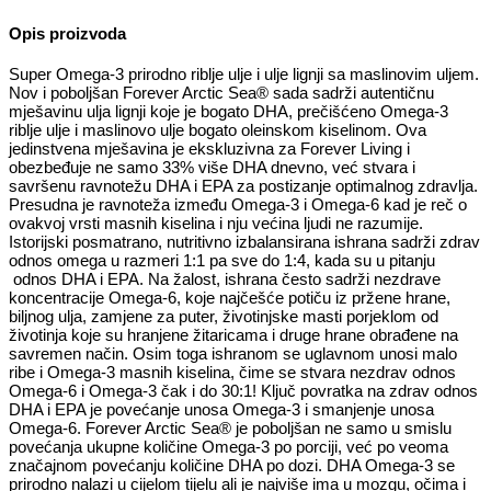
Opis proizvoda
Super Omega-3 prirodno riblje ulje i ulje lignji sa maslinovim uljem.
Nov i poboljšan Forever Arctic Sea® sada sadrži autentičnu
mješavinu ulja lignji koje je bogato DHA, prečišćeno Omega-3
riblje ulje i maslinovo ulje bogato oleinskom kiselinom. Ova
jedinstvena mješavina je ekskluzivna za Forever Living i
obezbeđuje ne samo 33% više DHA dnevno, već stvara i
savršenu ravnotežu DHA i EPA za postizanje optimalnog zdravlja.
Presudna je ravnoteža između Omega-3 i Omega-6 kad je reč o
ovakvoj vrsti masnih kiselina i nju većina ljudi ne razumije.
Istorijski posmatrano, nutritivno izbalansirana ishrana sadrži zdrav
odnos omega u razmeri 1:1 pa sve do 1:4, kada su u pitanju
odnos DHA i EPA. Na žalost, ishrana često sadrži nezdrave
koncentracije Omega-6, koje najčešće potiču iz pržene hrane,
biljnog ulja, zamjene za puter, životinjske masti porjeklom od
životinja koje su hranjene žitaricama i druge hrane obrađene na
savremen način. Osim toga ishranom se uglavnom unosi malo
ribe i Omega-3 masnih kiselina, čime se stvara nezdrav odnos
Omega-6 i Omega-3 čak i do 30:1! Ključ povratka na zdrav odnos
DHA i EPA je povećanje unosa Omega-3 i smanjenje unosa
Omega-6. Forever Arctic Sea® je poboljšan ne samo u smislu
povećanja ukupne količine Omega-3 po porciji, već po veoma
značajnom povećanju količine DHA po dozi. DHA Omega-3 se
prirodno nalazi u cijelom tijelu ali je najviše ima u mozgu, očima i