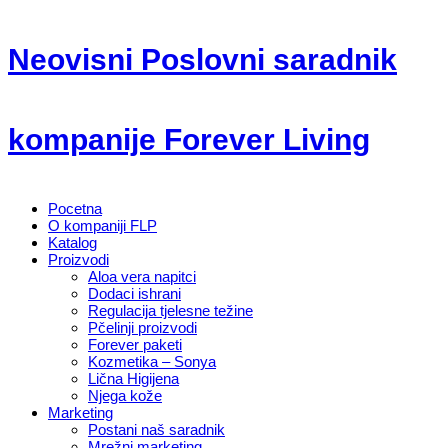
Neovisni Poslovni saradnik
kompanije Forever Living
Pocetna
O kompaniji FLP
Katalog
Proizvodi
Aloa vera napitci
Dodaci ishrani
Regulacija tjelesne težine
Pčelinji proizvodi
Forever paketi
Kozmetika – Sonya
Lična Higijena
Njega kože
Marketing
Postani naš saradnik
Mrežni marketing