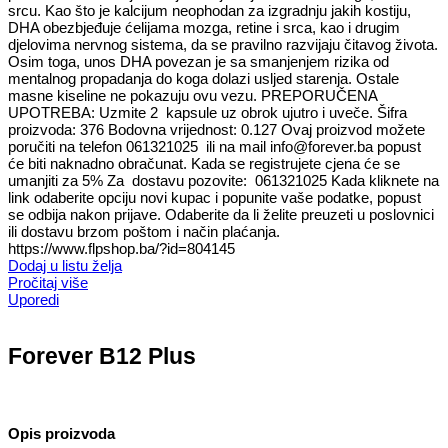
srcu. Kao što je kalcijum neophodan za izgradnju jakih kostiju,
DHA obezbjeđuje ćelijama mozga, retine i srca, kao i drugim
djelovima nervnog sistema, da se pravilno razvijaju čitavog života.
Osim toga, unos DHA povezan je sa smanjenjem rizika od
mentalnog propadanja do koga dolazi usljed starenja. Ostale
masne kiseline ne pokazuju ovu vezu. PREPORUČENA
UPOTREBA: Uzmite 2 kapsule uz obrok ujutro i uveče. Šifra
proizvoda: 376 Bodovna vrijednost: 0.127 Ovaj proizvod možete
poručiti na telefon 061321025 ili na mail info@forever.ba popust
će biti naknadno obračunat. Kada se registrujete cjena će se
umanjiti za 5% Za dostavu pozovite: 061321025 Kada kliknete na
link odaberite opciju novi kupac i popunite vaše podatke, popust
se odbija nakon prijave. Odaberite da li želite preuzeti u poslovnici
ili dostavu brzom poštom i način plaćanja.
https://www.flpshop.ba/?id=804145
Dodaj u listu želja
Pročitaj više
Uporedi
Forever B12 Plus
Opis proizvoda