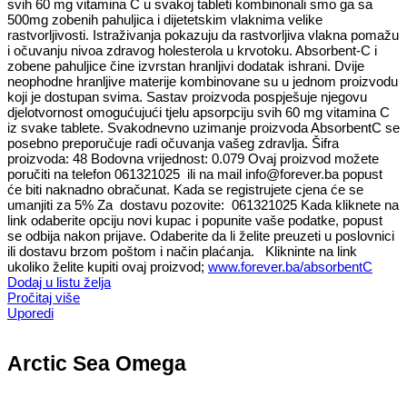
svih 60 mg vitamina C u svakoj tableti kombinonali smo ga sa
500mg zobenih pahuljica i dijetetskim vlaknima velike
rastvorljivosti. Istraživanja pokazuju da rastvorljiva vlakna pomažu
i očuvanju nivoa zdravog holesterola u krvotoku. Absorbent-C i
zobene pahuljice čine izvrstan hranljivi dodatak ishrani. Dvije
neophodne hranljive materije kombinovane su u jednom proizvodu
koji je dostupan svima. Sastav proizvoda pospješuje njegovu
djelotvornost omogućujući tjelu apsorpciju svih 60 mg vitamina C
iz svake tablete. Svakodnevno uzimanje proizvoda AbsorbentC se
posebno preporučuje radi očuvanja vašeg zdravlja. Šifra
proizvoda: 48 Bodovna vrijednost: 0.079 Ovaj proizvod možete
poručiti na telefon 061321025 ili na mail info@forever.ba popust
će biti naknadno obračunat. Kada se registrujete cjena će se
umanjiti za 5% Za dostavu pozovite: 061321025 Kada kliknete na
link odaberite opciju novi kupac i popunite vaše podatke, popust
se odbija nakon prijave. Odaberite da li želite preuzeti u poslovnici
ili dostavu brzom poštom i način plaćanja. Klikninte na link
ukoliko želite kupiti ovaj proizvod;
www.forever.ba/absorbentC
Dodaj u listu želja
Pročitaj više
Uporedi
Arctic Sea Omega