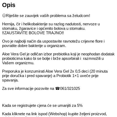
Opis
🌝
Riješite se zauvijek vaših problema sa želudcom!
Hernija, čir i helikobakterije su razlog nadutosti, nervoze u
stomaku, žgaravice i općenito bolova u stomaku.
‼
ZAUSTAVITE BOLOVE TRAJNO
‼
Ovo je najbolji način da uspostavite ravnotežu crijevne flore i
povratite dobre bakterije u organizam.
Aloe Vera Gel je odličan izbor prebiotika koji je neophodan dodatak
probioticima kako bi se bolje i brže apsorbirali i razmnožili u
Vašem organizmu.
Preporuka je konzumirati Aloe Vera Gel 2x 0,5 deci (20 minuta
prije doručka i pred spavanje) a Probiotik 1×1 uveče prije
spavanja.
Za sve informacije pozovite na
☎
061/321025
Kada se registrujete cjena će se umanjiti za 5%
Kada kliknete na link ispod (Webshop) kupite željeni proizvod,