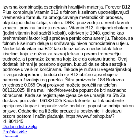
Izvrsna kombinacija esencijalnih hranljivih materija. Forever B12
Plus kombinuje Vitamin B12 s folnom kiselinom upotrebljavajući
vremensku formulu za omogućavanje metaboličkih procesa,
uključujući diobu ćelija, sintezu DNK, proizvodnju crvenih krvnih
zrnaca i pravilnu funkciju nerava. Vitamin B12, ili cijanokobalamin
(jedini vitamin koji sadrži kobalt), otkriven je 1948. godine kao
prehrambeni faktor koji sprečava pernicioznu anemiju. Takođe, sa
folnom kiselinom deluje u snižavanju nivoa homocisteina u tjelu.
Nedostatak vitamina B12 takođe označava nedostatak folne
kiseline, koja je nužna za razvoj fetusa u prvom tromesečju
trudnoće, a i pomaže ženama koje žele da ostanu trudne. Ovaj
dodatak ishrani je posebno siguran, budući da se oba sastojka
podnose u velikim količinama. Takođe je nužan u vegetarijanskoj
ili veganskoj ishrani, budući da se B12 obično apsorbuje iz
namirnica životinjskog porekla. Šifra proizvoda: 188 Bodovna
vrijednost: 0.069 Ovaj proizvod možete poručiti na telefon
061321025 ili na mail info@forever.ba popust će biti naknadno
obračunat. Kada se registrujete cjena će se umanjiti za 5% Za
dostavu pozovite: 061321025 Kada kliknete na link odaberite
opciju novi kupac i popunite vaše podatke, popust se odbija nakon
prijave. Odaberite da li želite preuzeti u poslovnici ili dostavu
brzom poštom i način plaćanja. https://www.flpshop.ba/?
id=804145
Dodaj u listu želja
Pročitaj više
Uporedi