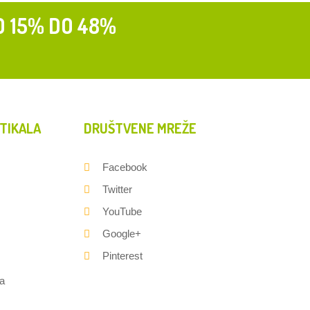
D 15% DO 48%
TIKALA
DRUŠTVENE MREŽE
Facebook
Twitter
YouTube
Google+
Pinterest
a