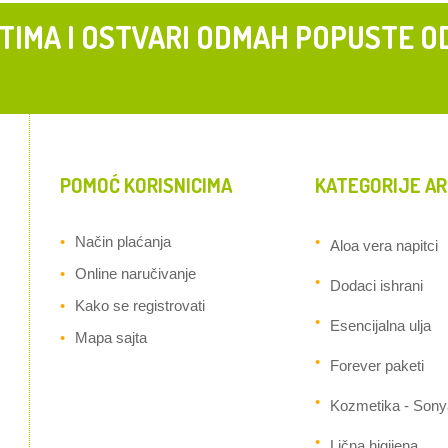
 TIMA I OSTVARI ODMAH POPUSTE O
POMOĆ KORISNICIMA
KATEGORIJE AR
Način plaćanja
Aloa vera napitci
Online naručivanje
Dodaci ishrani
Kako se registrovati
Esencijalna ulja
Mapa sajta
Forever paketi
Kozmetika - Sony
Lična higijena