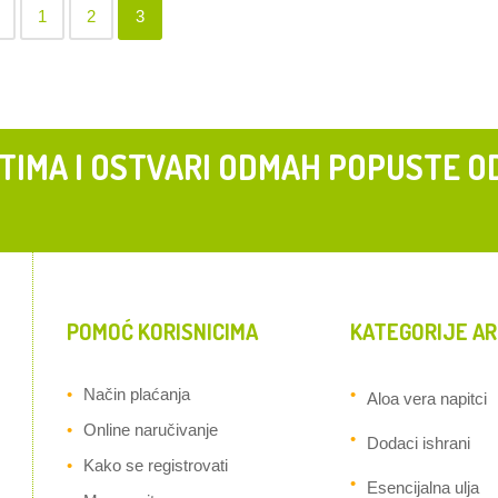
1
2
3
 TIMA I OSTVARI ODMAH POPUSTE O
POMOĆ KORISNICIMA
KATEGORIJE AR
Način plaćanja
Aloa vera napitci
Online naručivanje
Dodaci ishrani
Kako se registrovati
Esencijalna ulja