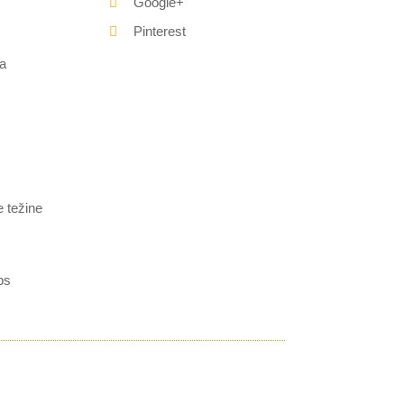
Google+
Pinterest
a
e težine
bs