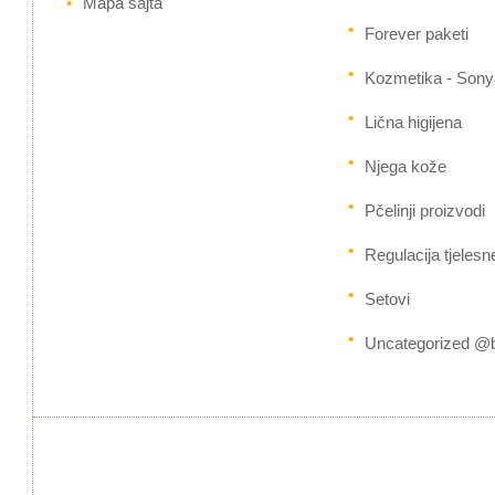
Mapa sajta
Forever paketi
Kozmetika - Sony
Lična higijena
Njega kože
Pčelinji proizvodi
Regulacija tjelesn
Setovi
Uncategorized @