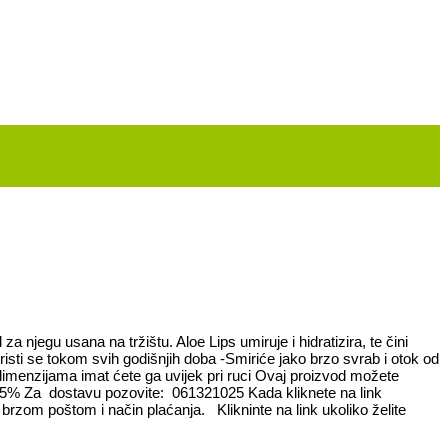
a njegu usana na tržištu. Aloe Lips umiruje i hidratizira, te čini
sti se tokom svih godišnjih doba -Smiriće jako brzo svrab i otok od
dimenzijama imat ćete ga uvijek pri ruci Ovaj proizvod možete
 za 5% Za dostavu pozovite: 061321025 Kada kliknete na link
u brzom poštom i način plaćanja. Klikninte na link ukoliko želite