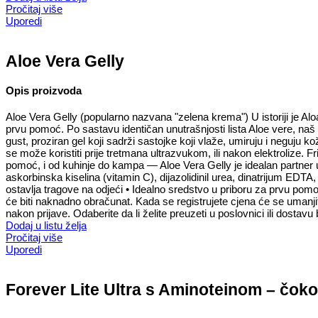
Pročitaj više
Uporedi
Aloe Vera Gelly
Opis proizvoda
Aloe Vera Gelly (popularno nazvana "zelena krema") U istoriji je Alo
prvu pomoć. Po sastavu identičan unutrašnjosti lista Aloe vere, naš 
gust, proziran gel koji sadrži sastojke koji vlaže, umiruju i neguju 
se može koristiti prije tretmana ultrazvukom, ili nakon elektrolize. 
pomoć, i od kuhinje do kampa — Aloe Vera Gelly je idealan partner u 
askorbinska kiselina (vitamin C), dijazolidinil urea, dinatrijum E
ostavlja tragove na odjeći • Idealno sredstvo u priboru za prvu pom
će biti naknadno obračunat. Kada se registrujete cjena će se umanj
nakon prijave. Odaberite da li želite preuzeti u poslovnici ili dosta
Dodaj u listu želja
Pročitaj više
Uporedi
Forever Lite Ultra s Aminoteinom – čok