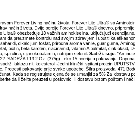
avom Forever Living načinu života. Forever Lite Ultra® sa Aminotei
v način života. Dvije porcije Forever Lite Ultra® dnevno, pripremlje
Ultra® obezbeđuje 18 važnih aminokiselina, uključujući esencijalne, 
am da preuzmete kontrolu nad svojim zdravljem i uputiti ka efikasno
osaharidi, dikalcijum fosfat, prirodna aroma vanile, guar guma, Aminog
etat, biotin, beta karoten, niacinamid, vitamin A palmitat, cink oksid, D
na, spirulina, cijanokobalamin, natrijum selenit.
Sadrži: soju.
*Aminotei
22. SADRŽAJ 13.2 Oz. (375g) - oko 15 porcija u pakovanju -Dopuna is
sadrži laktozu niti kolesterol -Jedini klinički ispitani protein UP
voće. Protresti pakovanje prije svake upotrebe. Šifra proizvoda: 471 B
čunat. Kada se registrujete cjena će se umanjiti za 5% Za dostavu po
ite da li želite preuzeti u poslovnici ili dostavu brzom poštom i način 