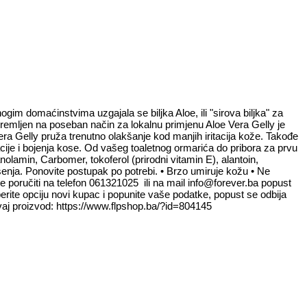
gim domaćinstvima uzgajala se biljka Aloe, ili "sirova biljka" za
ipremljen na poseban način za lokalnu primjenu Aloe Vera Gelly je
 Vera Gelly pruža trenutno olakšanje kod manjih iritacija kože. Takođe
lacije i bojenja kose. Od vašeg toaletnog ormarića do pribora za prvu
nolamin, Carbomer, tokoferol (prirodni vitamin E), alantoin,
enja. Ponovite postupak po potrebi. • Brzo umiruje kožu • Ne
e poručiti na telefon 061321025 ili na mail info@forever.ba popust
rite opciju novi kupac i popunite vaše podatke, popust se odbija
ti ovaj proizvod: https://www.flpshop.ba/?id=804145