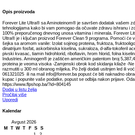
Opis proizvoda
Forever Lite Ultra® sa Aminoteinom® je savršen dodatak vašem zdr
tehnologijama kako bi vam pomogao da očuvate zdravu ishranu i zdra
100% preporučenog dnevnog unosa vitamina i minerala. Forever Lite 
Ultra® je i ključan proizvod Forever Clean 9 programa. Pomoći će v
šejka sa aromom vanile: Izolat sojinog proteina, fruktoza, fruktoolig
dinatrijum fosfat, askorbinska kiselina, sukraloza, d-alfa-tokoferil ac
pivski kvasac, tiamin hidrohlorid, ribofiavin, hrom hlorid, folna kiseli
Industries. Aminogen® je zaštićen američkim patentom broj 5,387,4
proteina je veoma visoka -Zamjenski obrok kod skidanja kilaže -Ne 
razmutiti u 300 ml obranog mlijeka. Po želji dodati usitnjen led ili 
061321025 ili na mail info@forever.ba popust će biti naknadno obra
kupac i popunite vaše podatke, popust se odbija nakon prijave. Odaber
https://www.flpshop.ba/?id=804145
Dodaj u listu želja
Pročitaj više
Uporedi
Kalendar
Avgust 2026
M
T
W
T
F
S
S
1
2