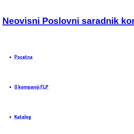
Neovisni Poslovni saradnik ko
Pocetna
O kompaniji FLP
Katalog