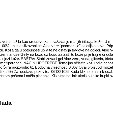
a vera služila kao sredstvo za ublažavanje manjih iritacija kože. U mno
100% -tni stabilizovani gel Aloe vere "podmazuje" osjetljiva tkiva. Pr
kožu. Koža ga u potpunosti upija te ne ostavlja tragove na odjeći. Aloe
Frizeri nanose Gelly na kožu uz kosu za zaštitu kože prije trajne ondu
njezi kože. SASTAV Stabilizovani gel Aloe vere, voda, glicerin, trieta
DTA, metilparaben. NAČIN UPOTREBE Temeljno očistite kožu prije nanoš
oć Šifra proizvoda: 61 Bodovna vrijednost: 0.067 Ovaj proizvod možet
iti za 5% Za dostavu pozovite: 061321025 Kada kliknete na link odabe
vu brzom poštom i način plaćanja. Klikninte na link ukoliko želite kupi
olada