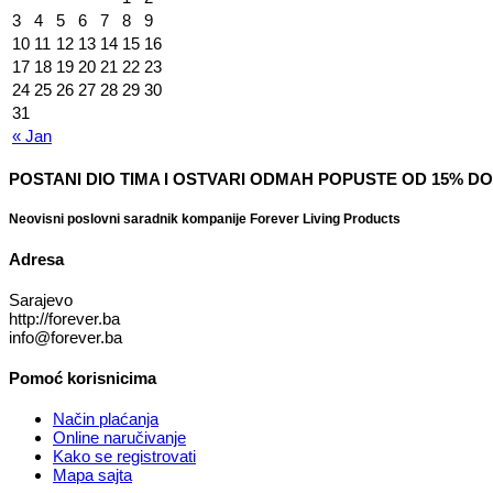
3
4
5
6
7
8
9
10
11
12
13
14
15
16
17
18
19
20
21
22
23
24
25
26
27
28
29
30
31
« Jan
POSTANI DIO TIMA I OSTVARI ODMAH POPUSTE OD 15% DO
Neovisni poslovni saradnik kompanije Forever Living Products
Adresa
Sarajevo
http://forever.ba
info@forever.ba
Pomoć korisnicima
Način plaćanja
Online naručivanje
Kako se registrovati
Mapa sajta