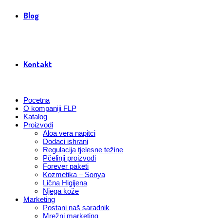
Blog
Kontakt
Pocetna
O kompaniji FLP
Katalog
Proizvodi
Aloa vera napitci
Dodaci ishrani
Regulacija tjelesne težine
Pčelinji proizvodi
Forever paketi
Kozmetika – Sonya
Lična Higijena
Njega kože
Marketing
Postani naš saradnik
Mrežni marketing