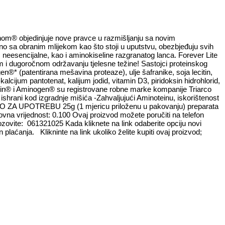
nom® objedinjuje nove pravce u razmišljanju sa novim
no sa obranim mlijekom kao što stoji u uputstvu, obezbjeđuju svih
neesencijalne, kao i aminokiseline razgranatog lanca. Forever Lite
m i dugoročnom održavanju tjelesne težine! Sastojci proteinskog
en®* (patentirana mešavina proteaze), ulje šafranike, soja lecitin,
-kalcijum pantotenat, kalijum jodid, vitamin D3, piridoksin hidrohlorid,
n® i Aminogen® su registrovane robne marke kompanije Triarco
hrani kod izgradnje mišića -Zahvaljujući Aminoteinu, iskorištenost
UTSTVO ZA UPOTREBU 25g (1 mjericu priloženu u pakovanju) preparata
odovna vrijednost: 0.100 Ovaj proizvod možete poručiti na telefon
zovite: 061321025 Kada kliknete na link odaberite opciju novi
plaćanja. Klikninte na link ukoliko želite kupiti ovaj proizvod;