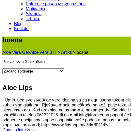
Pokrenite posao iz svoga stana
Motivacija
Strahovi
Tehnike
Blog
Kontakt
bosna
Aloe Vera Gel-Aloe vera BiH
>
Artikli
>
bosna
Prikaz svih 3 rezultata
Aloe Lips
Umirujuća svojstva Aloe vere idealna su za njegu usana tokom cijele go
suhe usne glatkima. Rješava manje poteškoće na koži-pa je tako ide
ujeda insekata -Kod groznice na usnama je nezamjenljiv -Smiriće i 
poručiti na telefon 061321025 ili na mail info@forever.ba popust ć
odaberite opciju novi kupac i popunite vaše podatke, popust se odbija
kupiti ovaj proizvod; https://www.flpshop.ba/?id=804145
Dodaj u listu želja