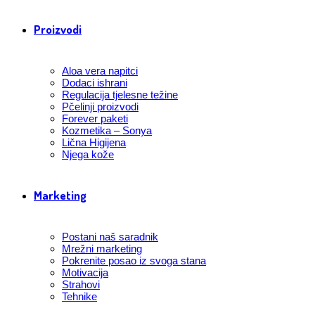
Proizvodi
Aloa vera napitci
Dodaci ishrani
Regulacija tjelesne težine
Pčelinji proizvodi
Forever paketi
Kozmetika – Sonya
Lična Higijena
Njega kože
Marketing
Postani naš saradnik
Mrežni marketing
Pokrenite posao iz svoga stana
Motivacija
Strahovi
Tehnike