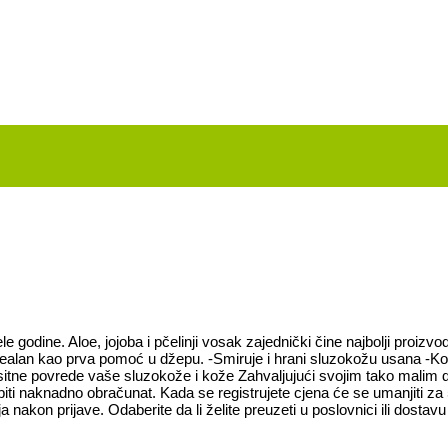
dine. Aloe, jojoba i pčelinji vosak zajednički čine najbolji proizvod z
alan kao prva pomoć u džepu. -Smiruje i hrani sluzokožu usana -Kori
sitne povrede vaše sluzokože i kože Zahvaljujući svojim tako malim 
e biti naknadno obračunat. Kada se registrujete cjena će se umanjiti
 nakon prijave. Odaberite da li želite preuzeti u poslovnici ili dostav