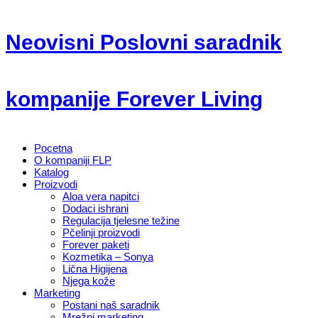
Neovisni Poslovni saradnik
kompanije Forever Living
Pocetna
O kompaniji FLP
Katalog
Proizvodi
Aloa vera napitci
Dodaci ishrani
Regulacija tjelesne težine
Pčelinji proizvodi
Forever paketi
Kozmetika – Sonya
Lična Higijena
Njega kože
Marketing
Postani naš saradnik
Mrežni marketing