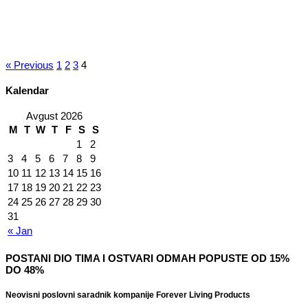
« Previous
1
2
3
4
Kalendar
Avgust 2026
M
T
W
T
F
S
S
1
2
3
4
5
6
7
8
9
10
11
12
13
14
15
16
17
18
19
20
21
22
23
24
25
26
27
28
29
30
31
« Jan
POSTANI DIO TIMA I OSTVARI ODMAH POPUSTE OD 15%
DO 48%
Neovisni poslovni saradnik kompanije Forever Living Products