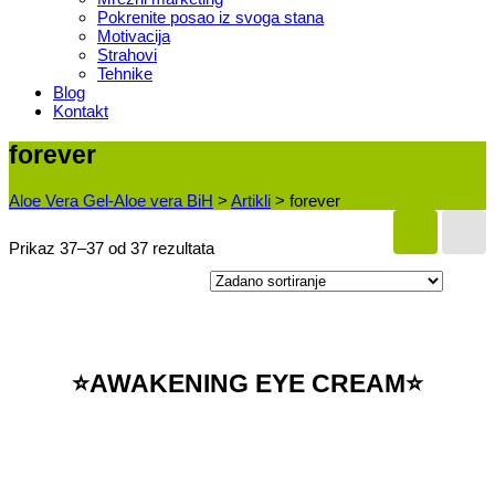
Pokrenite posao iz svoga stana
Motivacija
Strahovi
Tehnike
Blog
Kontakt
forever
Aloe Vera Gel-Aloe vera BiH
>
Artikli
>
forever
Prikaz 37–37 od 37 rezultata
⭐️AWAKENING EYE CREAM⭐️