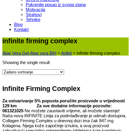
Pokrenite posao iz svoga stana
Motivacija
Strahovi
Tehnike
Blog
Kontakt
infinite firming complex
Aloe Vera Gel-Aloe vera BiH
>
Artikli
>
infinite firming complex
Showing the single result
Infinite Firming Complex
Za ostvarivanje 5% popusta poručite proizvode u vrijednosti
129 km
Za sve dodatne informacije pozovite:
061321025
Ne možete zaustaviti vrijeme, ali možete starenje!
Naša nova INFINITE Linija za podmlađivanje je odmah dostupna.
Collagen Firming Complex u dnevnoj dozi ima čak 847 mg
Kolagena. Njega kože započinje iznutra, a ovaj proizvod
zahvaljujući specijalno pripremljenim tabletama koje kombinuju