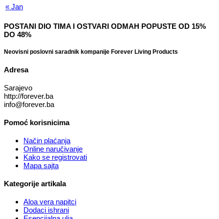
« Jan
POSTANI DIO TIMA I OSTVARI ODMAH POPUSTE OD 15%
DO 48%
Neovisni poslovni saradnik kompanije Forever Living Products
Adresa
Sarajevo
http://forever.ba
info@forever.ba
Pomoć korisnicima
Način plaćanja
Online naručivanje
Kako se registrovati
Mapa sajta
Kategorije artikala
Aloa vera napitci
Dodaci ishrani
Esencijalna ulja