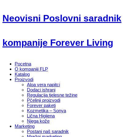
Neovisni Poslovni saradnik
kompanije Forever Living
Pocetna
O kompaniji FLP
Katalog
Proizvodi
Aloa vera napitci
Dodaci ishrani
Regulacija tjelesne težine
Pčelinji proizvodi
Forever paketi
Kozmetika – Sonya
Lična Higijena
Njega kože
Marketing
Postani naš saradnik
Mrežni marketing