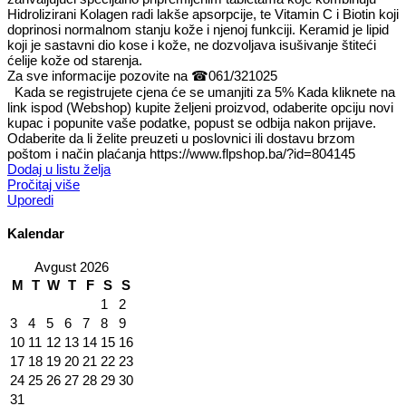
Hidrolizirani Kolagen radi lakše apsorpcije, te Vitamin C i Biotin koji
doprinosi normalnom stanju kože i njenoj funkciji. Keramid je lipid
koji je sastavni dio kose i kože, ne dozvoljava isu
šivanje štiteći
ćelije kože od starenja.
Za sve informacije pozovite na
☎
061/321025
Kada se registrujete cjena će se umanjiti za 5% Kada kliknete na
link ispod (Webshop) kupite željeni proizvod, odaberite opciju novi
kupac i popunite vaše podatke, popust se odbija nakon prijave.
Odaberite da li želite preuzeti u poslovnici ili dostavu brzom
poštom i način plaćanja https://www.flpshop.ba/?id=804145
Dodaj u listu želja
Pročitaj više
Uporedi
Kalendar
Avgust 2026
M
T
W
T
F
S
S
1
2
3
4
5
6
7
8
9
10
11
12
13
14
15
16
17
18
19
20
21
22
23
24
25
26
27
28
29
30
31