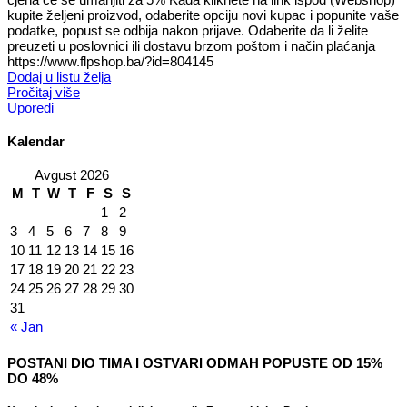
kupite željeni proizvod, odaberite opciju novi kupac i popunite vaše
podatke, popust se odbija nakon prijave. Odaberite da li želite
preuzeti u poslovnici ili dostavu brzom poštom i način plaćanja
https://www.flpshop.ba/?id=804145
Dodaj u listu želja
Pročitaj više
Uporedi
Kalendar
Avgust 2026
M
T
W
T
F
S
S
1
2
3
4
5
6
7
8
9
10
11
12
13
14
15
16
17
18
19
20
21
22
23
24
25
26
27
28
29
30
31
« Jan
POSTANI DIO TIMA I OSTVARI ODMAH POPUSTE OD 15%
DO 48%