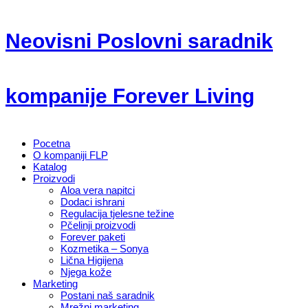
Neovisni Poslovni saradnik
kompanije Forever Living
Pocetna
O kompaniji FLP
Katalog
Proizvodi
Aloa vera napitci
Dodaci ishrani
Regulacija tjelesne težine
Pčelinji proizvodi
Forever paketi
Kozmetika – Sonya
Lična Higijena
Njega kože
Marketing
Postani naš saradnik
Mrežni marketing