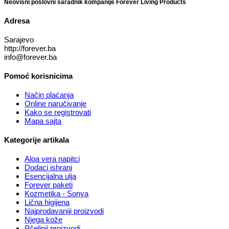
Neovisni poslovni saradnik kompanije Forever Living Products
Adresa
Sarajevo
http://forever.ba
info@forever.ba
Pomoć korisnicima
Način plaćanja
Online naručivanje
Kako se registrovati
Mapa sajta
Kategorije artikala
Aloa vera napitci
Dodaci ishrani
Esencijalna ulja
Forever paketi
Kozmetika - Sonya
Lična higijena
Najprodavaniji proizvodi
Njega kože
Pčelinji proizvodi