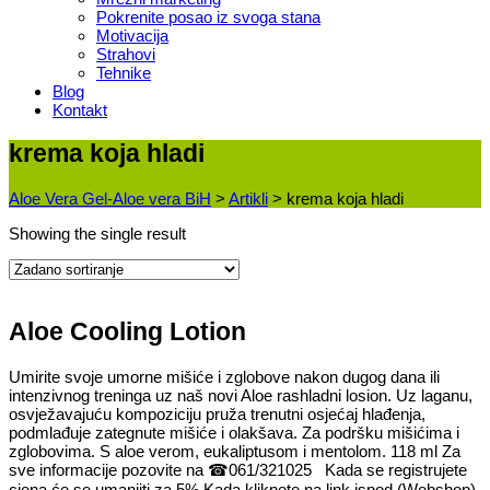
Pokrenite posao iz svoga stana
Motivacija
Strahovi
Tehnike
Blog
Kontakt
krema koja hladi
Aloe Vera Gel-Aloe vera BiH
>
Artikli
>
krema koja hladi
Showing the single result
Aloe Cooling Lotion
Umirite svoje umorne mišiće i zglobove nakon dugog dana ili
intenzivnog treninga uz naš novi Aloe rashladni losion. Uz laganu,
osvježavajuću kompoziciju pruža trenutni osjećaj hlađenja,
podmlađuje zategnute mišiće i olakšava. Za podršku mišićima i
zglobovima. S aloe verom, eukaliptusom i mentolom. 118 ml Za
sve informacije pozovite na ☎061/321025 Kada se registrujete
cjena će se umanjiti za 5% Kada kliknete na link ispod (Webshop)