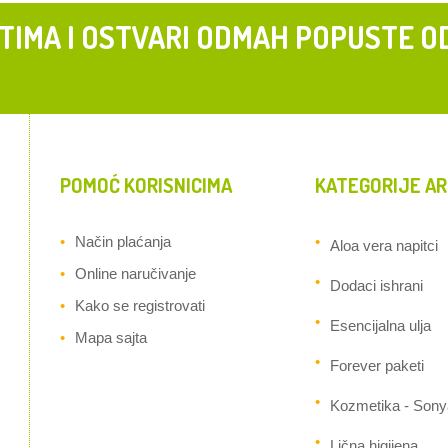
 TIMA I OSTVARI ODMAH POPUSTE O
POMOĆ KORISNICIMA
KATEGORIJE AR
Način plaćanja
Aloa vera napitci
Online naručivanje
Dodaci ishrani
Kako se registrovati
Esencijalna ulja
Mapa sajta
Forever paketi
Kozmetika - Sony
Lična higijena