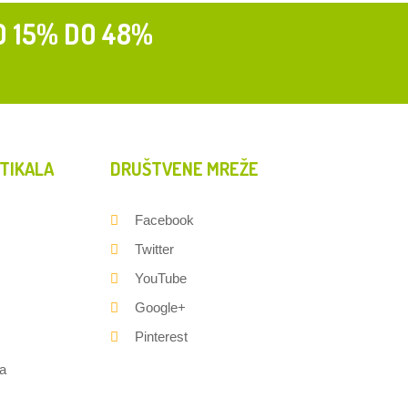
D 15% DO 48%
TIKALA
DRUŠTVENE MREŽE
Facebook
Twitter
YouTube
Google+
Pinterest
a