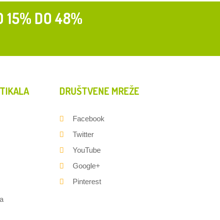
D 15% DO 48%
TIKALA
DRUŠTVENE MREŽE
Facebook
Twitter
YouTube
Google+
Pinterest
a