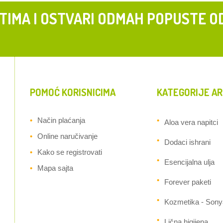
 TIMA I OSTVARI ODMAH POPUSTE O
POMOĆ KORISNICIMA
KATEGORIJE AR
Način plaćanja
Aloa vera napitci
Online naručivanje
Dodaci ishrani
Kako se registrovati
Esencijalna ulja
Mapa sajta
Forever paketi
Kozmetika - Sony
Lična higijena