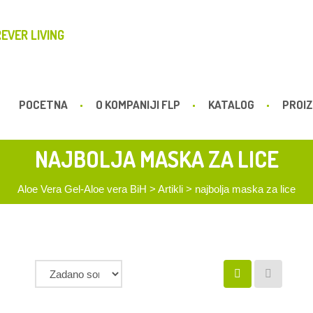
EVER LIVING
POCETNA
O KOMPANIJI FLP
KATALOG
PROIZ
NAJBOLJA MASKA ZA LICE
Aloe Vera Gel-Aloe vera BiH
>
Artikli
>
najbolja maska za lice