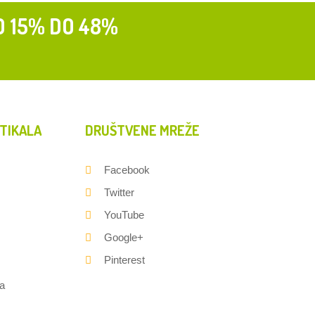
D 15% DO 48%
TIKALA
DRUŠTVENE MREŽE
Facebook
Twitter
YouTube
Google+
Pinterest
a