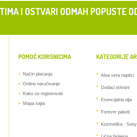
 TIMA I OSTVARI ODMAH POPUSTE O
POMOĆ KORISNICIMA
KATEGORIJE AR
Način plaćanja
Aloa vera napitci
Online naručivanje
Dodaci ishrani
Kako se registrovati
Esencijalna ulja
Mapa sajta
Forever paketi
Kozmetika - Sony
Lična higijena