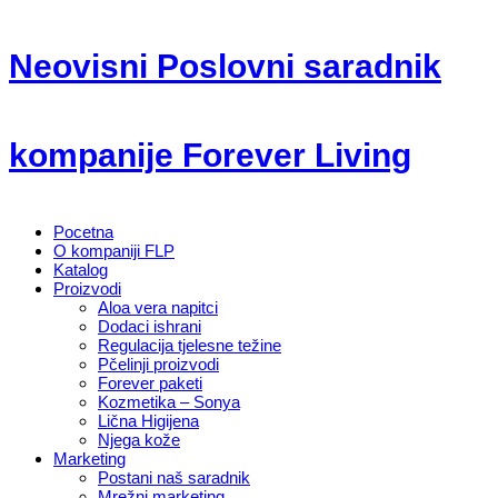
Neovisni Poslovni saradnik
kompanije Forever Living
Pocetna
O kompaniji FLP
Katalog
Proizvodi
Aloa vera napitci
Dodaci ishrani
Regulacija tjelesne težine
Pčelinji proizvodi
Forever paketi
Kozmetika – Sonya
Lična Higijena
Njega kože
Marketing
Postani naš saradnik
Mrežni marketing