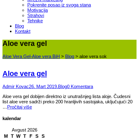
Pokrenite posao iz svoga stana
Motivacija
Strahovi
Tehnike
Blog
Kontakt
Aloe vera gel
Aloe Vera Gel-Aloe vera BiH
>
Blog
>
aloe vera sok
Aloe vera gel
Admir Kovac
26. Mart 2019.
Blog
0 Komentara
Aloe vera gel dobijen direktno iz unutrašnjeg lista aloje. Čudesni
list aloe vere sadrži preko 200 hranljivih sastojaka, uključujući 20
…
Pročitaj više
kalendar
Avgust 2026
M
T
W
T
F
S
S