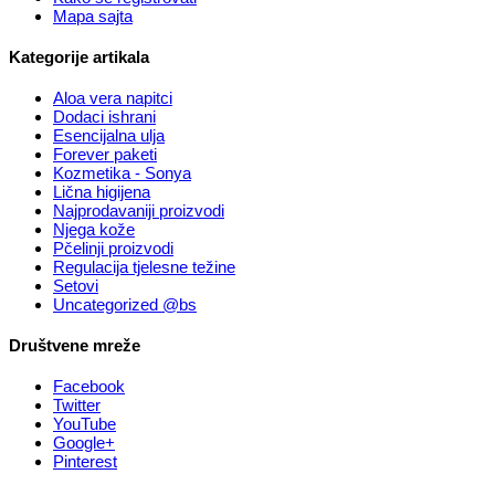
Mapa sajta
Kategorije artikala
Aloa vera napitci
Dodaci ishrani
Esencijalna ulja
Forever paketi
Kozmetika - Sonya
Lična higijena
Najprodavaniji proizvodi
Njega kože
Pčelinji proizvodi
Regulacija tjelesne težine
Setovi
Uncategorized @bs
Društvene mreže
Facebook
Twitter
YouTube
Google+
Pinterest