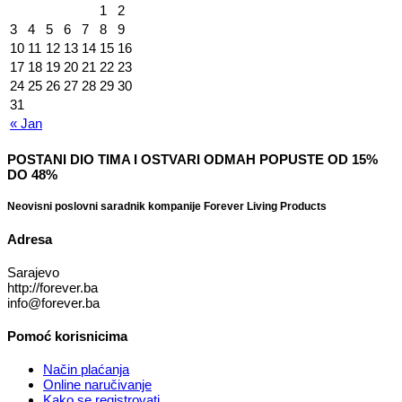
1
2
3
4
5
6
7
8
9
10
11
12
13
14
15
16
17
18
19
20
21
22
23
24
25
26
27
28
29
30
31
« Jan
POSTANI DIO TIMA I OSTVARI ODMAH POPUSTE OD 15%
DO 48%
Neovisni poslovni saradnik kompanije Forever Living Products
Adresa
Sarajevo
http://forever.ba
info@forever.ba
Pomoć korisnicima
Način plaćanja
Online naručivanje
Kako se registrovati