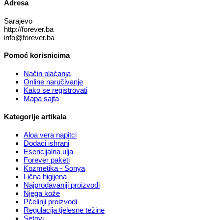
Adresa
Sarajevo
http://forever.ba
info@forever.ba
Pomoć korisnicima
Način plaćanja
Online naručivanje
Kako se registrovati
Mapa sajta
Kategorije artikala
Aloa vera napitci
Dodaci ishrani
Esencijalna ulja
Forever paketi
Kozmetika - Sonya
Lična higijena
Najprodavaniji proizvodi
Njega kože
Pčelinji proizvodi
Regulacija tjelesne težine
Setovi