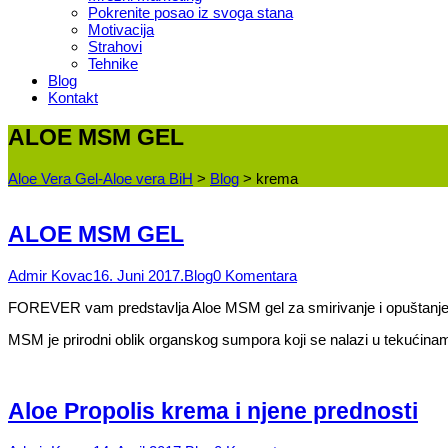
Pokrenite posao iz svoga stana
Motivacija
Strahovi
Tehnike
Blog
Kontakt
ALOE MSM GEL
Aloe Vera Gel-Aloe vera BiH
>
Blog
>
krema
ALOE MSM GEL
Admir Kovac
16. Juni 2017.
Blog
0 Komentara
FOREVER vam predstavlja Aloe MSM gel za smirivanje i opuštanje
MSM je prirodni oblik organskog sumpora koji se nalazi u tekućin
Aloe Propolis krema i njene prednosti