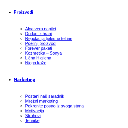
Proizvodi
Aloa vera napitci
Dodaci ishrani
Regulacija tjelesne težine
Pčelinji proizvodi
Forever paketi
Kozmetika – Sonya
Lična Higijena
Njega kože
Marketing
Postani naš saradnik
Mrežni marketing
Pokrenite posao iz svoga stana
Motivacija
Strahovi
Tehnike