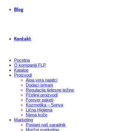
Blog
Kontakt
Pocetna
O kompaniji FLP
Katalog
Proizvodi
Aloa vera napitci
Dodaci ishrani
Regulacija tjelesne težine
Pčelinji proizvodi
Forever paketi
Kozmetika – Sonya
Lična Higijena
Njega kože
Marketing
Postani naš saradnik
Mrežni marketing