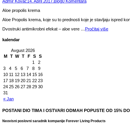
Admir Kovac
14. April 2017.
Blog
0 Komentara
Aloe propolis krema
Aloe Propolis krema, koje su to prednosti koje je stavljaju ispred ko
Dvostruki antimikrobni efekat – aloe vere …
Pročitaj više
kalendar
Avgust 2026
M
T
W
T
F
S
S
1
2
3
4
5
6
7
8
9
10
11
12
13
14
15
16
17
18
19
20
21
22
23
24
25
26
27
28
29
30
31
« Jan
POSTANI DIO TIMA I OSTVARI ODMAH POPUSTE OD 15% DO
Neovisni poslovni saradnik kompanije Forever Living Products