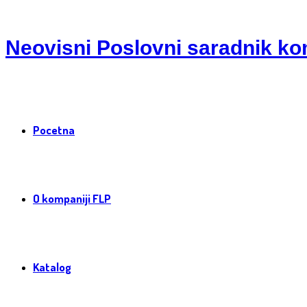
Neovisni Poslovni saradnik ko
Pocetna
O kompaniji FLP
Katalog