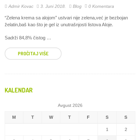
Admir Kovac
3. Juni 2018.
Blog
0 Komentara
“Zelena krema sa alojom” ustvari nije zelena,već je bezbojan
želatin,baš kao što je gel iz unutrašnjosti listova Aloje.
Sadrži 84,8% čistog …
PROČITAJ VIŠE
KALENDAR
Avgust 2026
M
T
W
T
F
S
S
1
2