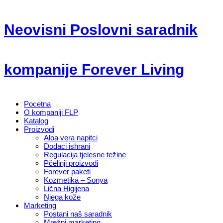
Neovisni Poslovni saradnik
kompanije Forever Living
Pocetna
O kompaniji FLP
Katalog
Proizvodi
Aloa vera napitci
Dodaci ishrani
Regulacija tjelesne težine
Pčelinji proizvodi
Forever paketi
Kozmetika – Sonya
Lična Higijena
Njega kože
Marketing
Postani naš saradnik
Mrežni marketing