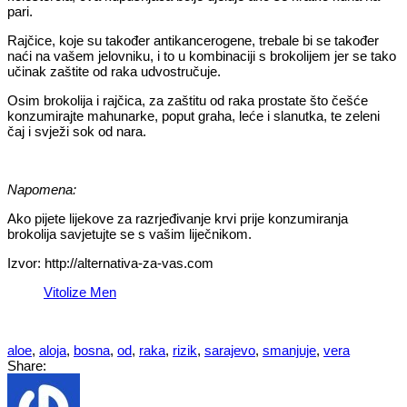
pari.
Rajčice, koje su također antikancerogene, trebale bi se također
naći na vašem jelovniku, i to u kombinaciji s brokolijem jer se tako
učinak zaštite od raka udvostručuje.
Osim brokolija i rajčica, za zaštitu od raka prostate što češće
konzumirajte mahunarke, poput graha, leće i slanutka, te zeleni
čaj i svježi sok od nara.
Napomena:
Ako pijete lijekove za razrjeđivanje krvi prije konzumiranja
brokolija savjetujte se s vašim liječnikom.
Izvor: http://alternativa-za-vas.com
Vitolize Men
aloe
,
aloja
,
bosna
,
od
,
raka
,
rizik
,
sarajevo
,
smanjuje
,
vera
Share: