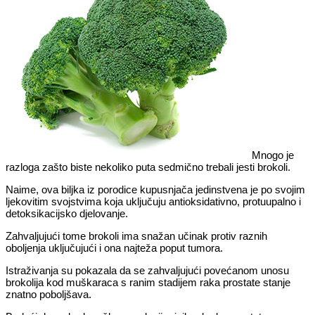
Mnogo je
razloga zašto biste nekoliko puta sedmično trebali jesti brokoli.
Naime, ova biljka iz porodice kupusnjača jedinstvena je po svojim
ljekovitim svojstvima koja uključuju antioksidativno, protuupalno i
detoksikacijsko djelovanje.
Zahvaljujući tome brokoli ima snažan učinak protiv raznih
oboljenja uključujući i ona najteža poput tumora.
Istraživanja su pokazala da se zahvaljujući povećanom unosu
brokolija kod muškaraca s ranim stadijem raka prostate stanje
znatno poboljšava.