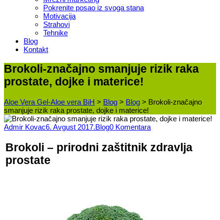
Pokrenite posao iz svoga stana
Motivacija
Strahovi
Tehnike
Blog
Kontakt
Brokoli-značajno smanjuje rizik raka
prostate, dojke i materice!
Aloe Vera Gel-Aloe vera BiH
>
Blog
>
Blog
>
Brokoli-značajno
smanjuje rizik raka prostate, dojke i materice!
Admir Kovac
6. Avgust 2017.
Blog
0 Komentara
Brokoli – prirodni zaštitnik zdravlja
prostate