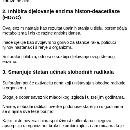
zdrave ne dira.
2. Inhibira djelovanje enzima histon-deacetilaze
(HDAC)
Ovaj enzim nastaje kao rezultat upalnih stanja u tijelu, poremećaja
metabolizma i niske razine antioksidansa.
Inače djeluje kao svojevrsno gorivo za stanice raka, potičući
njihov nastanak i širenje u organizmu.
Sulforafan inhibira, odnosno suzbija djelovanje ovog štetnog
enzima.
3. Smanjuje štetan učinak slobodnih radikala
Sulforafan potiče aktivaciju gena koji uništavaju slobodne radikale
u organizmu.
Stoga je dobar saveznik mladolikog izgleda i u zrelijim godinama.
Naime, slobodni radikali uvelike pridonose starenju i s godinama
se s njima sve teže borimo.
Kako biste povećali bioraspoloživost sulforafana i njegovu
apsorpciju u organizmu, brokoli kombinirajte s namirnicama koje