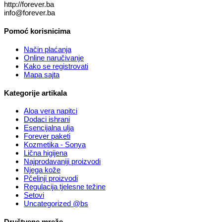
http://forever.ba
info@forever.ba
Pomoć korisnicima
Način plaćanja
Online naručivanje
Kako se registrovati
Mapa sajta
Kategorije artikala
Aloa vera napitci
Dodaci ishrani
Esencijalna ulja
Forever paketi
Kozmetika - Sonya
Lična higijena
Najprodavaniji proizvodi
Njega kože
Pčelinji proizvodi
Regulacija tjelesne težine
Setovi
Uncategorized @bs
Društvene mreže