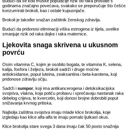
Budući da se kod muške populacije rizik od raka prostate s
godinama značajno povećava, svakako se preporučuje što češće
konzumirati brokoli, kao i ostale kupusnjače.
Brokoli je također snažan zaštitnik ženskog zdravlja.
Budući da pridonosi eliminaciji viška estrogena iz tijela, uvelike
smanjuje rizik od raka dojke i raka maternice.
Ljekovita snaga skrivena u ukusnom
povrću
Osim vitamina C, kojim je osobito bogata, te vitamina K, selena,
kalija, fosfora i željeza, brokoli sadrži i druge moćne
antioksidanse, poput luteina, zeaksantina i beta-karotena, koji
pridonose zdravlju očiju.
Sadrži i
sumpor
, koji ima antikancerogena i detoksikacijska
svojstva, vlakna, koja potiču probavu i sprečavaju nastanak raka
debelog crijeva, te kvercetin, koji donosi brojne dobrobiti poput
snižavanja krvnog pritiska.
Najbolja zaštitna svojstva imaju mlade klice brokolija, koje
izgledaju kao klice alfa-alfa te imaju pomalo ljutkast okus.
Klice brokolija stare svega 3 dana imaju čak 50 posto snažnija