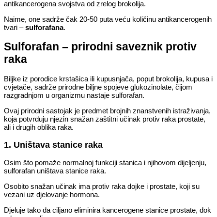
antikancerogena svojstva od zrelog brokolija.
Naime, one sadrže čak 20-50 puta veću količinu antikancerogenih
tvari –
sulforafana
.
Sulforafan – prirodni saveznik protiv
raka
Biljke iz porodice krstašica ili kupusnjača, poput brokolija, kupusa i
cvjetače, sadrže prirodne biljne spojeve glukozinolate, čijom
razgradnjom u organizmu nastaje sulforafan.
Ovaj prirodni sastojak je predmet brojnih znanstvenih istraživanja,
koja potvrđuju njezin snažan zaštitni učinak protiv raka prostate,
ali i drugih oblika raka.
1. Uništava stanice raka
Osim što pomaže normalnoj funkciji stanica i njihovom dijeljenju,
sulforafan uništava stanice raka.
Osobito snažan učinak ima protiv raka dojke i prostate, koji su
vezani uz djelovanje hormona.
Djeluje tako da ciljano eliminira kancerogene stanice prostate, dok