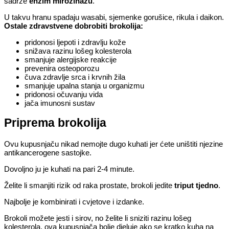
sadrže
enzim mirozinazu
.
U takvu hranu spadaju wasabi, sjemenke gorušice, rikula i daikon.
Ostale zdravstvene dobrobiti brokolija:
pridonosi ljepoti i zdravlju kože
snižava razinu lošeg kolesterola
smanjuje alergijske reakcije
prevenira osteoporozu
čuva zdravlje srca i krvnih žila
smanjuje upalna stanja u organizmu
pridonosi očuvanju vida
jača imunosni sustav
Priprema brokolija
Ovu kupusnjaču nikad nemojte dugo kuhati jer ćete uništiti njezine
antikancerogene sastojke.
Dovoljno ju je kuhati na pari 2-4 minute.
Želite li smanjiti rizik od raka prostate, brokoli jedite
triput tjedno
.
Najbolje je kombinirati i cvjetove i izdanke.
Brokoli možete jesti i sirov, no želite li sniziti razinu lošeg
kolesterola, ova kupusnjača bolje djeluje ako se kratko kuha na