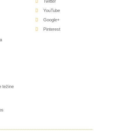
Twitter
YouTube
Google+
Pinterest
a
e težine
bs