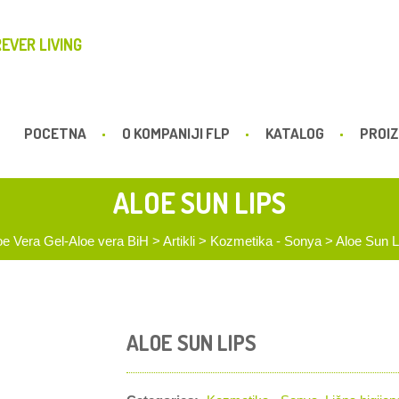
EVER LIVING
POCETNA
O KOMPANIJI FLP
KATALOG
PROIZ
ALOE SUN LIPS
oe Vera Gel-Aloe vera BiH
>
Artikli
>
Kozmetika - Sonya
>
Aloe Sun L
ALOE SUN LIPS