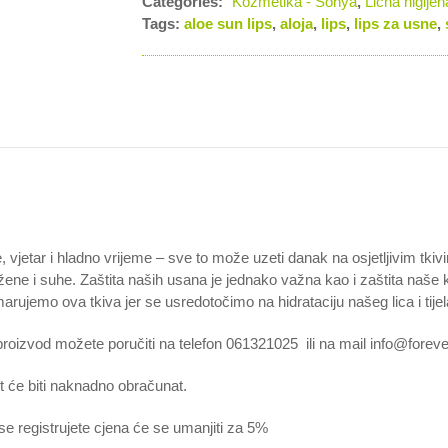
Categories:
Kozmetika - Sonya
,
Lična higijen
Tags:
aloe sun lips
,
aloja
,
lips
,
lips za usne
,
 vjetar i hladno vrijeme – sve to može uzeti danak na osjetljivim tkivi
ene i suhe. Zaštita naših usana je jednako važna kao i zaštita naše ko
rujemo ova tkiva jer se usredotočimo na hidrataciju našeg lica i tijel
roizvod možete poručiti na telefon 061321025 ili na mail info@foreve
t će biti naknadno obračunat.
e registrujete cjena će se umanjiti za 5%