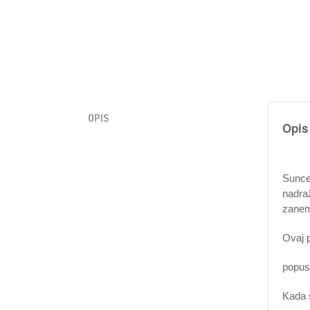
OPIS
Opis
Sunce,
nadraž
zanema
Ovaj p
popus
Kada s