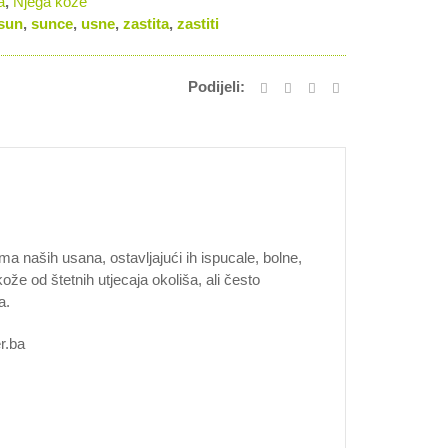
a
,
Njega kože
sun
,
sunce
,
usne
,
zastita
,
zastiti
Podijeli:
ma naših usana, ostavljajući ih ispucale, bolne,
že od štetnih utjecaja okoliša, ali često
a.
r.ba