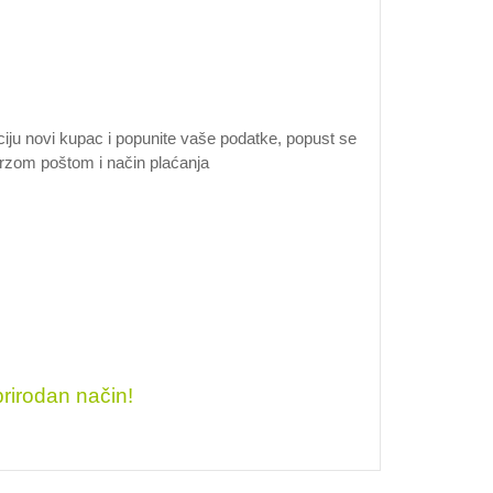
ciju novi kupac i popunite vaše podatke, popust se
u brzom poštom i način plaćanja
prirodan način!