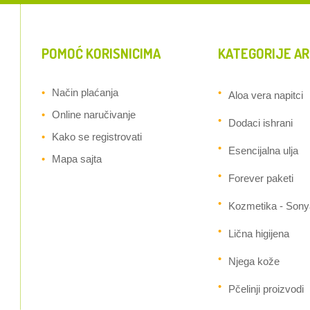
POMOĆ KORISNICIMA
KATEGORIJE AR
Način plaćanja
Aloa vera napitci
Online naručivanje
Dodaci ishrani
Kako se registrovati
Esencijalna ulja
Mapa sajta
Forever paketi
Kozmetika - Sony
Lična higijena
Njega kože
Pčelinji proizvodi