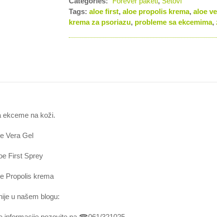
Categories:
Forever paketi
,
Setovi
Tags:
aloe first
,
aloe propolis krema
,
aloe ve
krema za psoriazu
,
probleme sa ekcemima
,
a ekceme na koži.
oe Vera Gel
oe First Sprey
oe Propolis krema
nije u našem blogu:
e informacije pozovite na
☎
061/321025