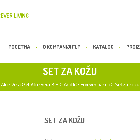
EVER LIVING
POCETNA
O KOMPANIJI FLP
KATALOG
PROIZ
SET ZA KOŽU
Aloe Vera Gel-Aloe vera BiH
>
Artikli
>
Forever paketi
>
Set za kožu
SET ZA KOŽU