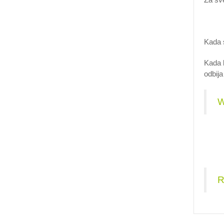
Kada s
Kada k
odbija
W
R