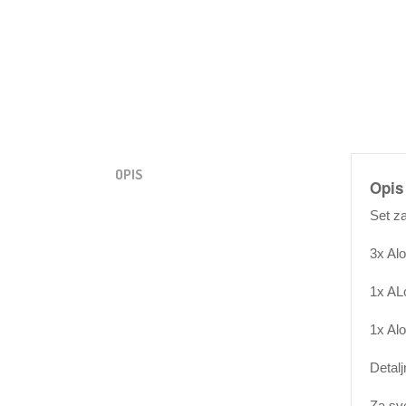
OPIS
Opis
Set z
3x Al
1x AL
1x Al
Detalj
Za sv