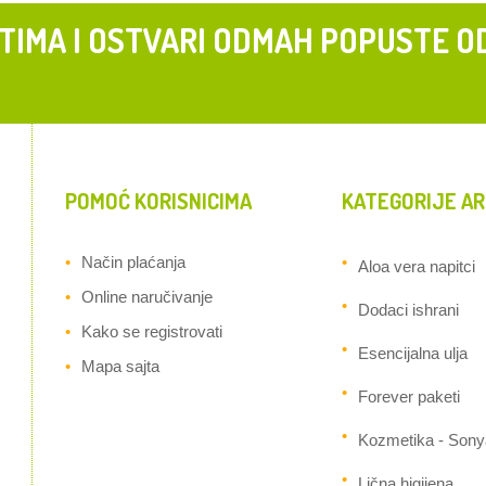
 TIMA I OSTVARI ODMAH POPUSTE O
POMOĆ KORISNICIMA
KATEGORIJE AR
Način plaćanja
Aloa vera napitci
Online naručivanje
Dodaci ishrani
Kako se registrovati
Esencijalna ulja
Mapa sajta
Forever paketi
Kozmetika - Sony
Lična higijena