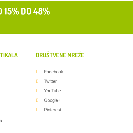
D 15% DO 48%
TIKALA
DRUŠTVENE MREŽE
Facebook
Twitter
YouTube
Google+
Pinterest
a