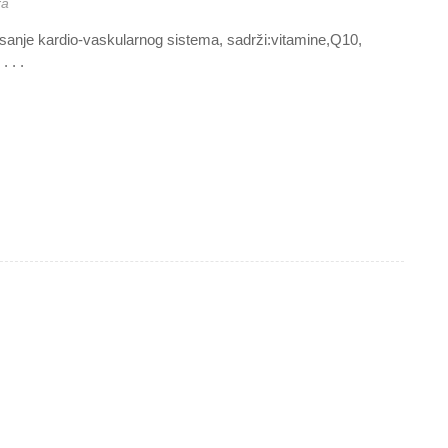
ra
isanje kardio-vaskularnog sistema, sadrži:vitamine,Q10,
 . .