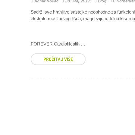
Admir Kovac
28. Maj 2017.
Blog
0 Komenta
Sadrži sve hranljive sastojke neophodne za funkcion
ekstrakt maslinovog lišća, magnezijum, folnu kiselinu .
FOREVER CardioHealth …
PROČITAJ VIŠE