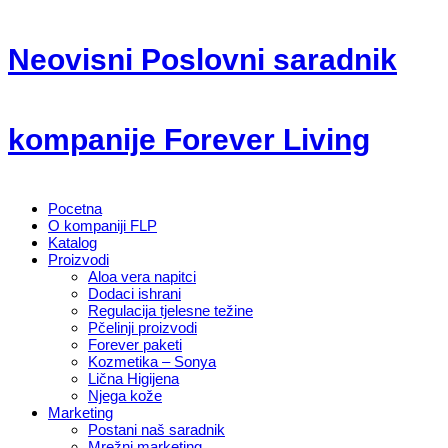
Neovisni Poslovni saradnik
kompanije Forever Living
Pocetna
O kompaniji FLP
Katalog
Proizvodi
Aloa vera napitci
Dodaci ishrani
Regulacija tjelesne težine
Pčelinji proizvodi
Forever paketi
Kozmetika – Sonya
Lična Higijena
Njega kože
Marketing
Postani naš saradnik
Mrežni marketing