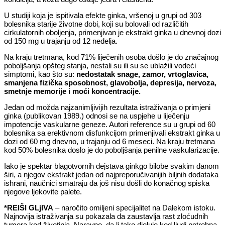
U studiji koja je ispitivala efekte ginka, vršenoj u grupi od 303
bolesnika starije životne dobi, koji su bolovali od različitih
cirkulatornih oboljenja, primenjivan je ekstrakt ginka u dnevnoj dozi
od 150 mg u trajanju od 12 nedelja.
Na kraju tretmana, kod 71% liječenih osoba došlo je do značajnog
poboljšanja opšteg stanja, nestali su ili su se ublažili vodeći
simptomi, kao što su:
nedostatak snage, zamor, vrtoglavica,
smanjena fizička sposobnost, glavobolja, depresija, nervoza,
smetnje memorije i moći koncentracije.
Jedan od možda najzanimljivijih rezultata istraživanja o primjeni
ginka (publikovan 1989.) odnosi se na uspjehe u liječenju
impotencije vaskularne geneze. Autori reference su u grupi od 60
bolesnika sa erektivnom disfunkcijom primenjivali ekstrakt ginka u
dozi od 60 mg dnevno, u trajanju od 6 meseci. Na kraju tretmana
kod 50% bolesnika doslo je do poboljšanja penilne vaskularizacije.
Iako je spektar blagotvornih dejstava ginkgo bilobe svakim danom
širi, a njegov ekstrakt jedan od najpreporučivanijih biljnih dodataka
ishrani, naučnici smatraju da još nisu došli do konačnog spiska
njegove ljekovite palete.
*REIŠI GLjIVA
– naročito omiljeni specijalitet na Dalekom istoku.
Najnovija istraživanja su pokazala da zaustavlja rast zloćudnih
tumora kod životinja. Naravno, da li tako djeluje kod ljudi potrebna