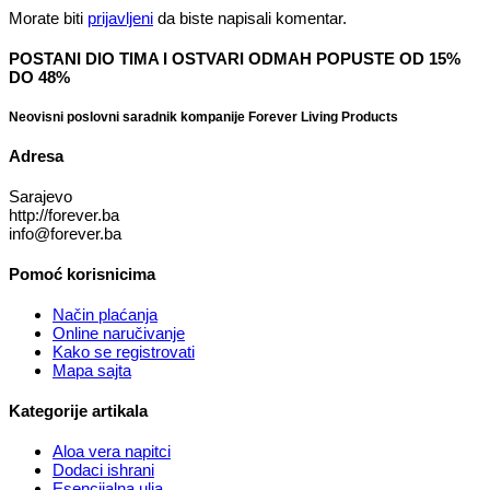
Morate biti
prijavljeni
da biste napisali komentar.
POSTANI DIO TIMA I OSTVARI ODMAH POPUSTE OD 15%
DO 48%
Neovisni poslovni saradnik kompanije Forever Living Products
Adresa
Sarajevo
http://forever.ba
info@forever.ba
Pomoć korisnicima
Način plaćanja
Online naručivanje
Kako se registrovati
Mapa sajta
Kategorije artikala
Aloa vera napitci
Dodaci ishrani
Esencijalna ulja