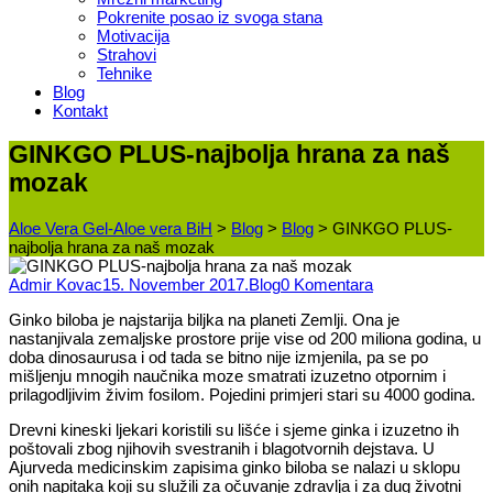
Pokrenite posao iz svoga stana
Motivacija
Strahovi
Tehnike
Blog
Kontakt
GINKGO PLUS-najbolja hrana za naš
mozak
Aloe Vera Gel-Aloe vera BiH
>
Blog
>
Blog
>
GINKGO PLUS-
najbolja hrana za naš mozak
Admir Kovac
15. November 2017.
Blog
0 Komentara
Ginko biloba je najstarija biljka na planeti Zemlji. Ona je
nastanjivala zemaljske prostore prije vise od 200 miliona godina, u
doba dinosaurusa i od tada se bitno nije izmjenila, pa se po
mišljenju mnogih naučnika moze smatrati izuzetno otpornim i
prilagodljivim živim fosilom. Pojedini primjeri stari su 4000 godina.
Drevni kineski ljekari koristili su lišće i sjeme ginka i izuzetno ih
poštovali zbog njihovih svestranih i blagotvornih dejstava. U
Ajurveda medicinskim zapisima ginko biloba se nalazi u sklopu
onih napitaka koji su služili za očuvanje zdravlja i za dug životni