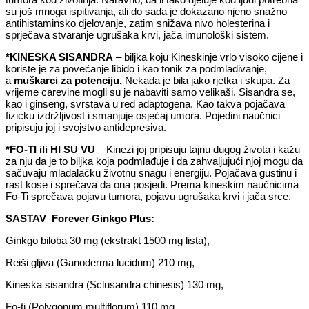
su još mnoga ispitivanja, ali do sada je dokazano njeno snažno
antihistaminsko djelovanje, zatim snižava nivo holesterina i
sprječava stvaranje ugrušaka krvi, jača imunološki sistem.
*KINESKA SISANDRA
– biljka koju Kineskinje vrlo visoko cijene i
koriste je za povećanje libido i kao tonik za podmlađivanje,
a
muškarci za potenciju.
Nekada je bila jako rjetka i skupa. Za
vrijeme carevine mogli su je nabaviti samo velikaši. Sisandra se,
kao i ginseng, svrstava u red adaptogena. Kao takva pojačava
fizicku izdržljivost i smanjuje osjećaj umora. Pojedini naučnici
pripisuju joj i svojstvo antidepresiva.
*FO-TI ili HI SU VU
– Kinezi joj pripisuju tajnu dugog života i kažu
za nju da je to biljka koja podmlađuje i da zahvaljujući njoj mogu da
sačuvaju mladalačku životnu snagu i energiju. Pojačava gustinu i
rast kose i sprečava da ona posjedi. Prema kineskim naučnicima
Fo-Ti sprečava pojavu tumora, pojavu ugrušaka krvi i jača srce.
SASTAV Forever Ginkgo Plus:
Ginkgo biloba 30 mg (ekstrakt 1500 mg lista),
Reiši gljiva (Ganoderma lucidum) 210 mg,
Kineska sisandra (Sclusandra chinesis) 130 mg,
Fo-ti (Polygonum multiflorum) 110 mg.