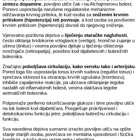
sintezu dopamine
, povoljno utiče čak i na Alchajmerovu bolest.
Ponovo uspostavlja narušene regulatorske mehanizme
održavanja krvnog pritiska, te kod osoba sa
sniženim krvnim
pritiskom (hipotenzija) isti povisuje
, a kod osoba sa povišenim
krvnim pritiskom (hipertenzija) dovodi do njegovog sniženja.
Vjerovatno pozitivna dejstva u
liječenju staračke nagluhosti
,
često otklanja tvrdokorne vrtoglavice (vertigo), hronično zujanje u
ušima (tinitus) i veoma povoljno djeluje u liječenju oštećenja
mrežnjače (retinopatija), posebno kod dijabetesnih i bubrežnih
bolesnika.
Značajno
poboljšava cirkulaciju, kako vensku tako i arterijsku
.
Pored toga što uspostavlja tonus krvnih sudova (reguliše tonus) i
sprečava sklonost ka stvaranju krvnih ugrušaka (trombozu),
inhibiše zapaljenske reakcije, pa ubrzava otklanjanje tegoba
nastalih od inflamatornih bolesti, veoma olakšava tegobe
astmatičnih bolesnika.
Potpomaže periferno iskorišćavanje glukoze i time povoljno utiče
na tok bolesti kod dijabetičara. Pospješuje prokrljvenost i
detoksikacionu funkciju jetre, poboljšava bubrežnu cirkulaciju i
funkciju.
Sva navedena dejstva sumarno izrazito povoljno utiču na opšte
stanje starijih osoba, povećava se mentalna sposobnost i fizička
kondicija, a koža dugo ostaje jedra i elastična.