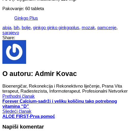
Pakovanje: 60 tableta
Ginkgo Plus
aloja
,
bih
,
bolje
,
ginkgo ginko ginkgoplus
,
mozak
,
pamcenje
,
sarajevo
Share:
O autoru:
Admir Kovac
Bioenergičar, Rekonekcija i Rekonektivno liječenje, Prana Vita
terapeut, Radiestezista, Informoterapeut. Profesionalni Netvorker
Prethodni članak
Forever Calcium-sadrži i veliku količinu tako potrebnog
vitamina “D”
Sljedeći članak
ALOE FIRST-Prva pomoć
Napiši komentar