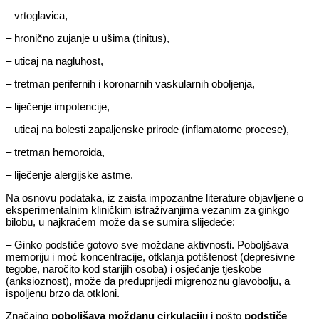
– vrtoglavica,
– hronično zujanje u ušima (tinitus),
– uticaj na nagluhost,
– tretman perifernih i koronarnih vaskularnih oboljenja,
– liječenje impotencije,
– uticaj na bolesti zapaljenske prirode (inflamatorne procese),
– tretman hemoroida,
– liječenje alergijske astme.
Na osnovu podataka, iz zaista impozantne literature objavljene o
eksperimentalnim kliničkim istraživanjima vezanim za ginkgo
bilobu, u najkraćem može da se sumira slijedeće:
– Ginko podstiče gotovo sve moždane aktivnosti. Poboljšava
memoriju i moć koncentracije, otklanja potištenost (depresivne
tegobe, naročito kod starijih osoba) i osjećanje tjeskobe
(anksioznost), može da preduprijedi migrenoznu glavobolju, a
ispoljenu brzo da otkloni.
Značajno
poboljšava moždanu cirkulacij
u i pošto
podstiče