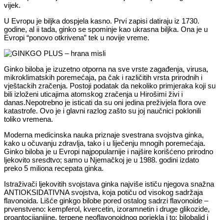
vijek.
U Evropu je biljka dospjela kasno. Prvi zapisi datiraju iz 1730.
godine, al ii tada, ginko se spominje kao ukrasna biljka. Ona je u
Evropi “ponovo otkrivena” tek u novije vreme.
Ginko biloba je izuzetno otporna na sve vrste zagađenja, virusa,
mikroklimatskih poremećaja, pa čak i različitih vrsta prirodnih i
vještackih zračenja. Postoji podatak da nekoliko primjeraka koji su
bili izloženi uticajima atomskog zračenja u Hirošimi živi i
danas.Nepotrebno je isticati da su oni jedina preživjela flora ove
katastrofe. Ovo je i glavni razlog zašto su joj naučnici poklonili
toliko vremena.
Moderna medicinska nauka priznaje svestrana svojstva ginka,
kako u očuvanju zdravlja, tako i u liječenju mnogih poremećaja.
Ginko biloba je u Evropi najpopularnije i najšire korišćeno prirodno
ljekovito sresdtvo; samo u Njemačkoj je u 1988. godini izdato
preko 5 miliona recepata ginka.
Istraživači ljekovitih svojstava ginka najviše ističu njegova snažna
ANTIOKSIDATIVNA svojstva, koja potiču od visokog sadržaja
flavonoida. Lišće ginkgo bilobe pored ostalog sadrzi flavonoide –
prvenstveno: kempferol, kvercetin, izoramnetin i druge glikozide,
proantocijanijine, terpene neoflavonoidnog porjekla i to: bilobalid i