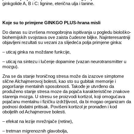
ginkgolide A, B i C: lignine, eterična ulja i tanine.
Koje su to primjene GINKGO PLUS-hrana misli
Do danas su izvršena mnogobrojna ispitivanja u pogledu biološko-
biohemijskih svojstava ove zaista čudesne biljke. Najinteresantniji
objavljeni rezultati su vezani za slijedeća polja primjene ginka:
– uticaj ginka na moždane funkcije,
– uticaj na sintezu i lučenje dopamine (vazan neurotransmitter u
mozgu).
Zna se da stanje hroničnog stresa može da izazove simptome
slične Alchajmerovoj bolesti, kao sto su gubitak memorije i
pogoršanje mentalnih sposobnosti. Takođe je utvrđeno da
produženo stanje stresa moze da pojača karakteristične znakove
starenja mozga. U stresu se proizvodi kortizol, koji omogućava
pojačanu mentalnu i fizičku izdržljivost, da bi mogao organizam da
podnosi dodatni pritisak. Povišeni kortizol je pronađen i kod
oboljelih od Achajmerove bolesti.
– efekat na lezije mrežnjače (retine),
– tretman migrenoznih glavobolja,