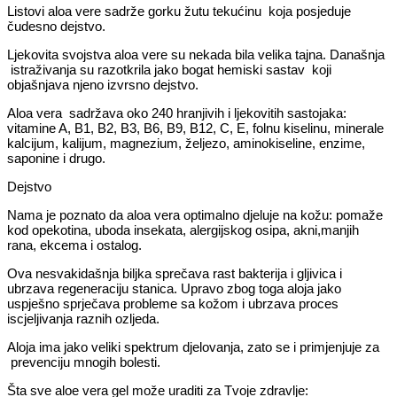
Listovi aloa vere sadrže gorku žutu tekućinu koja posjeduje
čudesno dejstvo.
Ljekovita svojstva aloa vere su nekada bila velika tajna. Današnja
istraživanja su razotkrila jako bogat hemiski sastav koji
objašnjava njeno izvrsno dejstvo.
Aloa vera sadržava oko 240 hranjivih i ljekovitih sastojaka:
vitamine A, B1, B2, B3, B6, B9, B12, C, E, folnu kiselinu, minerale
kalcijum, kalijum, magnezium, željezo, aminokiseline, enzime,
saponine i drugo.
Dejstvo
Nama je poznato da aloa vera optimalno djeluje na kožu: pomaže
kod opekotina, uboda insekata, alergijskog osipa, akni,manjih
rana, ekcema i ostalog.
Ova nesvakidašnja biljka sprečava rast bakterija i gljivica i
ubrzava regeneraciju stanica. Upravo zbog toga aloja jako
uspješno sprječava probleme sa kožom i ubrzava proces
iscjeljivanja raznih ozljeda.
Aloja ima jako veliki spektrum djelovanja, zato se i primjenjuje za
prevenciju mnogih bolesti.
Šta sve aloe vera gel može uraditi za Tvoje zdravlje: