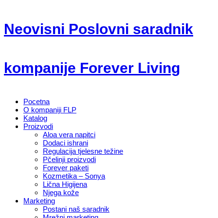
Neovisni Poslovni saradnik
kompanije Forever Living
Pocetna
O kompaniji FLP
Katalog
Proizvodi
Aloa vera napitci
Dodaci ishrani
Regulacija tjelesne težine
Pčelinji proizvodi
Forever paketi
Kozmetika – Sonya
Lična Higijena
Njega kože
Marketing
Postani naš saradnik
Mrežni marketing