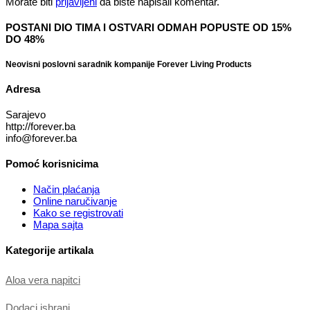
Morate biti
prijavljeni
da biste napisali komentar.
POSTANI DIO TIMA I OSTVARI ODMAH POPUSTE OD 15%
DO 48%
Neovisni poslovni saradnik kompanije Forever Living Products
Adresa
Sarajevo
http://forever.ba
info@forever.ba
Pomoć korisnicima
Način plaćanja
Online naručivanje
Kako se registrovati
Mapa sajta
Kategorije artikala
Aloa vera napitci
Dodaci ishrani