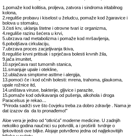
1.pomaže kod kolitisa, proljeva, zatvora i sindroma iritabilnog
kolona,
2.reguliše probavu i kiselost u želudcu, pomaže kod žgaravice i
bolova u stomaku,
3.čisti krv, uklanja štetne i otrovne tvari iz organizma,
4.reguliše razinu šećera u krvi,
5.ubrzava rad metabolizma i pomaže kod mršavljenja,
6.poboljšava cirkulaciju,
7.ubrzava proces zacjeljivanja tkiva,
8.reguliše krvni pritisak i sprječava bolesti krvnih žila,
9.jača imunitet,
10.sprječava rast tumornih stanica,
11.smanjuje upale i otekline,
12.ublažava simptome asttme i alergija,
13.pomoći če i kod očnih bolesti: mrena, trahoma, glaukoma,
upale rožnice itd,
14.uništava viruse, bakterije, gljivice i parazite,
15.pomaže kod odvikavanja od pušenja, alkohola i droga
Paracelsus je rekao…
“Priroda sadrži sve što čovjeku treba za dobro zdravlje . Nama je
dat izazov da da to pronađemo!”
Aloe vera je jedno od “otkrića” moderne medicine. U zadnjih
nekoliko godina naučnici su potvrdili, a i proširili tvrdnje o
ljekovitosti ove biljke. Alojaje potvrđeno jedna od najljekovitijih
biljaka u svijetu.