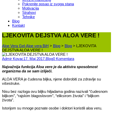
Pokrenite posao iz svoga stana
Motivacija
Strahovi
Tehnike
Blog
Kontakt
LJEKOVITA DEJSTVA ALOA VERE !
Aloe Vera Gel-Aloe vera BiH
>
Blog
>
Blog
>
LJEKOVITA
DEJSTVA ALOA VERE !
Admir Kovac
17. Maj 2017.
Blog
0 Komentara
Najvažnija funkcija Aloa vere je da aktivira
sposobnost
organizma da se sam izliječi.
ALOA VERA je čudesna biljka, njene dobrobiti za zdravlje su
višestruke.
Nisu bez razloga ovu biljku hiljadama godina nazivali “čudesnom
biljkom”, “rajskim blagoslovom”, “eliksirom života” i “biljkom
života”.
Istorijom su mnoge poznate osobe i doktori koristili aloa veru.