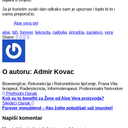
Ja je koristim svaki dan odkako sam je upoznao i toplo bi to i
vama preporučio.
Aloe vera gel
aloe
,
bih
,
forever
,
ljekovita
,
najbolja
,
prirodna
,
sarajevo
,
vera
Share:
O autoru:
Admir Kovac
Bioenergičar, Rekonekcija i Rekonektivno liječenje, Prana Vita
terapeut, Radiestezista, Informoterapeut. Profesionalni Netvorker
Prethodni članak
Koji su to benefiti za Žene od Aloe Vera proizvoda?
Sljedeći članak
Forever immublend – Ako želite poboljšati vaš imunitet!
Napiši komentar