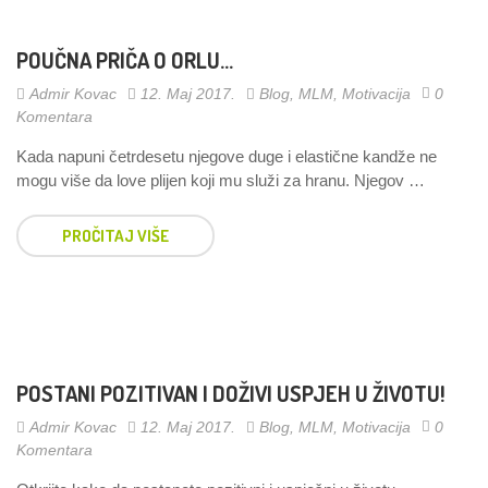
POUČNA PRIČA O ORLU…
Admir Kovac
12. Maj 2017.
Blog
,
MLM
,
Motivacija
0
Komentara
Kada napuni četrdesetu njegove duge i elastične kandže ne
mogu više da love plijen koji mu služi za hranu. Njegov …
PROČITAJ VIŠE
POSTANI POZITIVAN I DOŽIVI USPJEH U ŽIVOTU!
Admir Kovac
12. Maj 2017.
Blog
,
MLM
,
Motivacija
0
Komentara