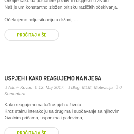
Otkrijte kako da postanete pozitivni i uspješni u životu
Naš je um konstantno izložen pritisku različitih očekivanja.
Očekujemo bolju situaciju u državi, …
PROČITAJ VIŠE
USPJEH I KAKO REAGUJEMO NA NJEGA
Admir Kovac
12. Maj 2017.
Blog
,
MLM
,
Motivacija
0
Komentara
Kako reagujemo na tuđi uspjeh u životu
Kroz stalnu interakciju sa drugima i suočavanje sa njihovim
životnim pričama, usponima i padovima, …
PROČITAJ VIŠE