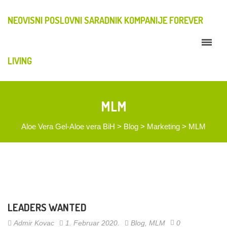
NEOVISNI POSLOVNI SARADNIK KOMPANIJE FOREVER
LIVING
MLM
Aloe Vera Gel-Aloe vera BiH
>
Blog
>
Marketing
>
MLM
LEADERS WANTED
Admir Kovac
1. Februar 2020.
Blog
,
MLM
0