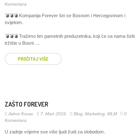
Komentara
💣💣💣 Kompanija Forever širi se Bosnom i Hercegovinom i
svijetom.
⠀
💣💣💣 Tražimo tim pametnih preduzetnika, koji će sa nama širiti
tržište u Bosni …
PROČITAJ VIŠE
ZAŠTO FOREVER
Admir Kovac
7. Mart 2019.
Blog
,
Marketing
,
MLM
0
Komentara
U zadnje vrijeme sve više ljudi žudi za slobodom.