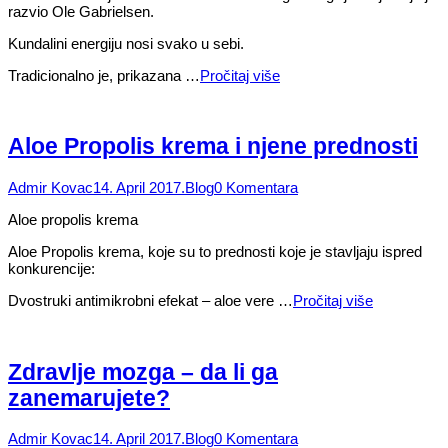
razvio Ole Gabrielsen.
Kundalini energiju nosi svako u sebi.
Tradicionalno je, prikazana …
Pročitaj više
Aloe Propolis krema i njene prednosti
Admir Kovac
14. April 2017.
Blog
0 Komentara
Aloe propolis krema
Aloe Propolis krema, koje su to prednosti koje je stavljaju ispred
konkurencije:
Dvostruki antimikrobni efekat – aloe vere …
Pročitaj više
Zdravlje mozga – da li ga
zanemarujete?
Admir Kovac
14. April 2017.
Blog
0 Komentara