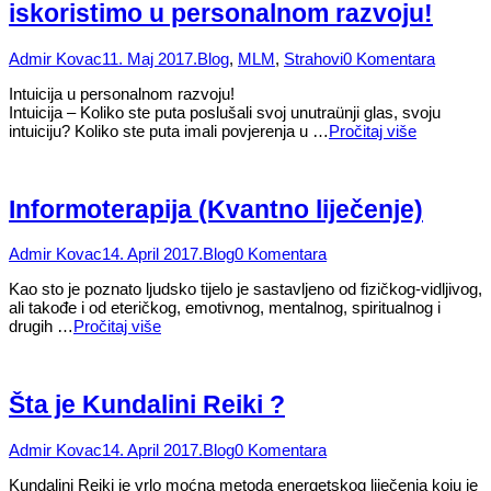
iskoristimo u personalnom razvoju!
Admir Kovac
11. Maj 2017.
Blog
,
MLM
,
Strahovi
0 Komentara
Intuicija u personalnom razvoju!
Intuicija – Koliko ste puta poslušali svoj unutraünji glas, svoju
intuiciju? Koliko ste puta imali povjerenja u …
Pročitaj više
Informoterapija (Kvantno liječenje)
Admir Kovac
14. April 2017.
Blog
0 Komentara
Kao sto je poznato ljudsko tijelo je sastavljeno od fizičkog-vidljivog,
ali takođe i od eteričkog, emotivnog, mentalnog, spiritualnog i
drugih …
Pročitaj više
Šta je Kundalini Reiki ?
Admir Kovac
14. April 2017.
Blog
0 Komentara
Kundalini Reiki je vrlo moćna metoda energetskog liječenja koju je