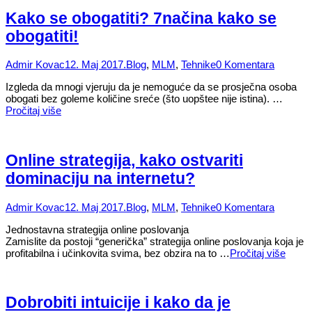
Kako se obogatiti? 7načina kako se
obogatiti!
Admir Kovac
12. Maj 2017.
Blog
,
MLM
,
Tehnike
0 Komentara
Izgleda da mnogi vjeruju da je nemoguće da se prosječna osoba
obogati bez goleme količine sreće (što uopštee nije istina). …
Pročitaj više
Online strategija, kako ostvariti
dominaciju na internetu?
Admir Kovac
12. Maj 2017.
Blog
,
MLM
,
Tehnike
0 Komentara
Jednostavna strategija online poslovanja
Zamislite da postoji “generička” strategija online poslovanja koja je
profitabilna i učinkovita svima, bez obzira na to …
Pročitaj više
Dobrobiti intuicije i kako da je