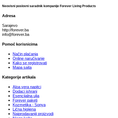
Neovisni poslovni saradnik kompanije Forever Living Products
Adresa
Sarajevo
http://forever.ba
info@forever.ba
Pomoć korisnicima
Način plaćanja
Online naručivanje
Kako se registrovati
Mapa sajta
Kategorije artikala
Aloa vera napitci
Dodaci ishrani
Esencijalna ulja
Forever paketi
Kozmetika - Sonya
Lična higijena
Najprodavaniji proizvodi