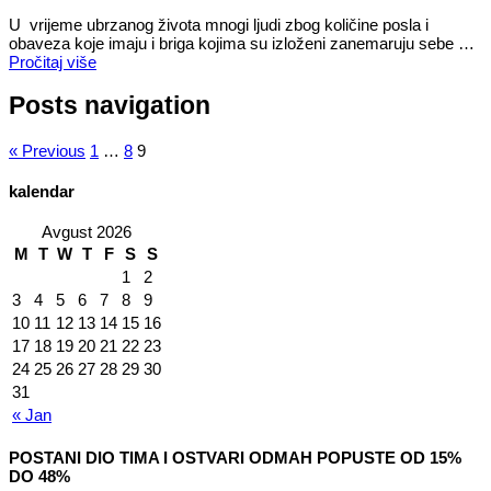
U vrijeme ubrzanog života mnogi ljudi zbog količine posla i
obaveza koje imaju i briga kojima su izloženi zanemaruju sebe …
Pročitaj više
Posts navigation
« Previous
1
…
8
9
kalendar
Avgust 2026
M
T
W
T
F
S
S
1
2
3
4
5
6
7
8
9
10
11
12
13
14
15
16
17
18
19
20
21
22
23
24
25
26
27
28
29
30
31
« Jan
POSTANI DIO TIMA I OSTVARI ODMAH POPUSTE OD 15%
DO 48%