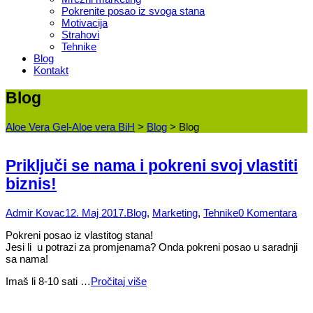
Pokrenite posao iz svoga stana
Motivacija
Strahovi
Tehnike
Blog
Kontakt
Blog
Aloe Vera Gel-Aloe vera BiH
>
Blog
>
Blog
Priključi se nama i pokreni svoj vlastiti
biznis!
Admir Kovac
12. Maj 2017.
Blog
,
Marketing
,
Tehnike
0 Komentara
Pokreni posao iz vlastitog stana!
Jesi li u potrazi za promjenama? Onda pokreni posao u saradnji
sa nama!
Imaš li 8-10 sati …
Pročitaj više