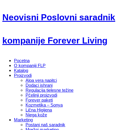
Neovisni Poslovni saradnik
kompanije Forever Living
Pocetna
O kompaniji FLP
Katalog
Proizvodi
Aloa vera napitci
Dodaci ishrani
Regulacija tjelesne težine
Pčelinji proizvodi
Forever paketi
Kozmetika – Sonya
Lična Higijena
Njega kože
Marketing
Postani naš saradnik
Mrežni marketing